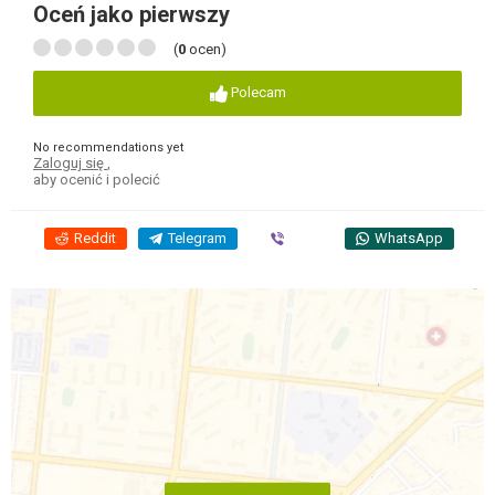
Oceń jako pierwszy
(
0
ocen)
Polecam
No recommendations yet
Zaloguj się
,
aby ocenić i polecić
Reddit
Telegram
Viber
WhatsApp