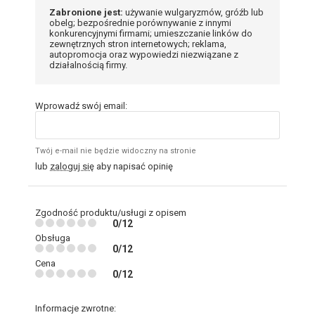
Zabronione jest:
używanie wulgaryzmów, gróźb lub
obelg; bezpośrednie porównywanie z innymi
konkurencyjnymi firmami; umieszczanie linków do
zewnętrznych stron internetowych; reklama,
autopromocja oraz wypowiedzi niezwiązane z
działalnością firmy.
Wprowadź swój email:
Twój e-mail nie będzie widoczny na stronie
lub
zaloguj się
aby napisać opinię
Zgodność produktu/usługi z opisem
0/12
Obsługa
0/12
Cena
0/12
Informacje zwrotne: