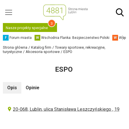
3
Nasze projekty specjalne
F
Forum miasta
W
Wschodnia Flanka: Bezpieczeństwo Polski
W
Współ
Strona główna
Katalog firm
Towary sportowe, rekreacyjne,
turystyczne
Akcesoria sportowe
ESPO
ESPO
Opis
Opinie
20-068, Lublin, ulica Stanisława Leszczyńskiego , 19