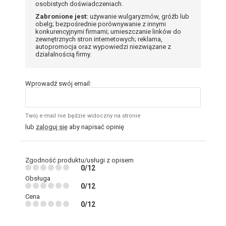
osobistych doświadczeniach.
Zabronione jest:
używanie wulgaryzmów, gróźb lub
obelg; bezpośrednie porównywanie z innymi
konkurencyjnymi firmami; umieszczanie linków do
zewnętrznych stron internetowych; reklama,
autopromocja oraz wypowiedzi niezwiązane z
działalnością firmy.
Wprowadź swój email:
Twój e-mail nie będzie widoczny na stronie
lub
zaloguj się
aby napisać opinię
Zgodność produktu/usługi z opisem
0/12
Obsługa
0/12
Cena
0/12