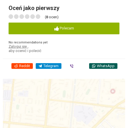
Oceń jako pierwszy
(
0
ocen)
Polecam
No recommendations yet
Zaloguj się
,
aby ocenić i polecić
Reddit
Telegram
Viber
WhatsApp