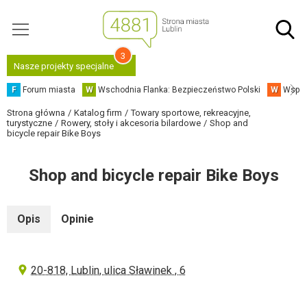
3
Nasze projekty specjalne
F
Forum miasta
W
Wschodnia Flanka: Bezpieczeństwo Polski
W
Współ
Strona główna
Katalog firm
Towary sportowe, rekreacyjne,
turystyczne
Rowery, stoły i akcesoria bilardowe
Shop and
bicycle repair Bike Boys
Shop and bicycle repair Bike Boys
Opis
Opinie
20-818, Lublin, ulica Sławinek , 6