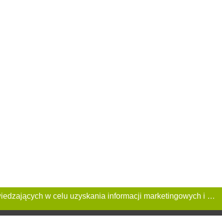
Ta Strona używa plików «cookies». Portal korzysta również z serwisu internetowego do zbierania danych technicznych o odwiedzających w celu uzyskania informacji marketingowych i statystycznych. Warunki przetwarzania danych odwiedzających Stronę, patrz: