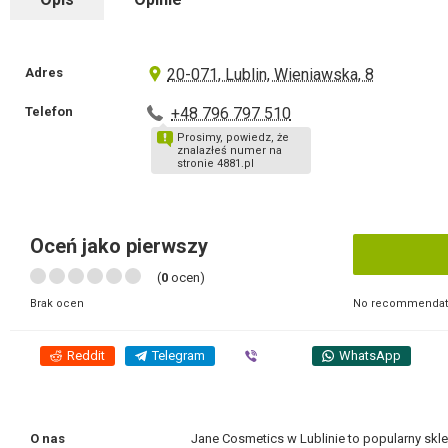
Adres
20-071, Lublin, Wieniawska, 8
Telefon
+48 796 797 510
Prosimy, powiedz, że
znalazłeś numer na
stronie 4881.pl
Oceń jako pierwszy
(
0
ocen)
No recommendati
Brak ocen
Reddit
Telegram
Viber
WhatsApp
O nas
Jane Cosmetics w Lublinie to popularny skle