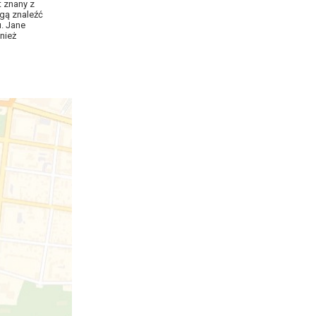
t znany z
gą znaleźć
u. Jane
nież