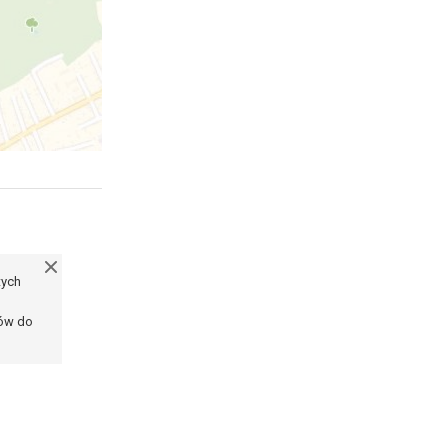
tych
ków do