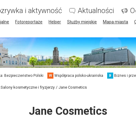
zrywka i aktywność
Aktualności
O
jalne
Fotoreportaże
Helper
Służby miejskie
Mapa miasta
a: Bezpieczeństwo Polski
W
Współpraca polsko-ukraińska
B
Biznes i prz
Salony kosmetyczne i fryzjerzy
Jane Cosmetics
Jane Cosmetics