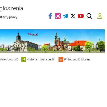
głoszenia
Oferty pracy
edsiębiorczość
H
Historia miasta Lublin
W
Widoczność lokalna