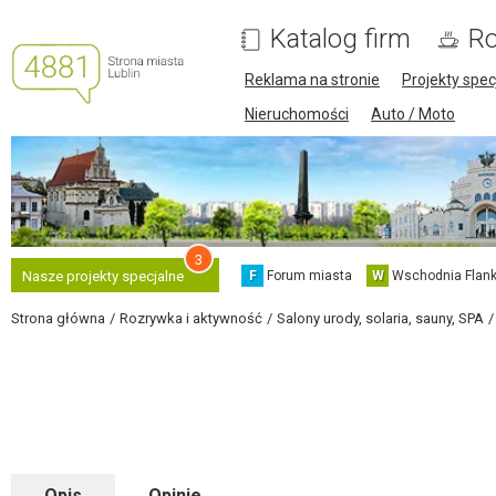
Katalog firm
Ro
Reklama na stronie
Projekty spec
Nieruchomości
Auto / Moto
3
F
Forum miasta
W
Wschodnia Flank
Nasze projekty specjalne
Strona główna
Rozrywka i aktywność
Salony urody, solaria, sauny, SPA
Opis
Opinie