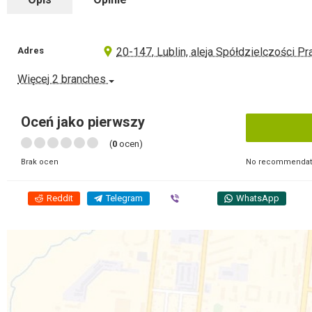
Adres
20-147, Lublin, aleja Spółdzielczości Pr
Więcej 2 branches
Oceń jako pierwszy
(
0
ocen)
No recommendati
Brak ocen
Reddit
Telegram
Viber
WhatsApp