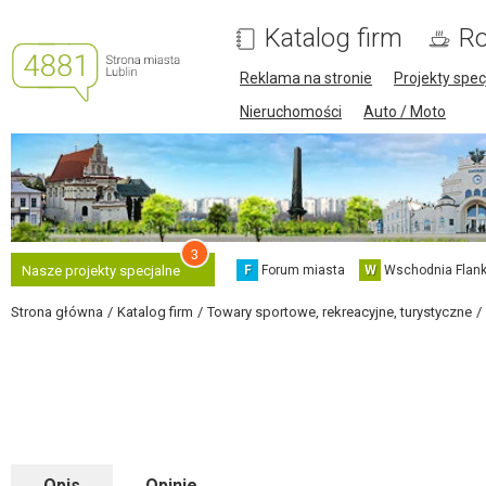
Katalog firm
Ro
Reklama na stronie
Projekty spec
Nieruchomości
Auto / Moto
3
F
Forum miasta
W
Wschodnia Flank
Nasze projekty specjalne
Strona główna
Katalog firm
Towary sportowe, rekreacyjne, turystyczne
Opis
Opinie