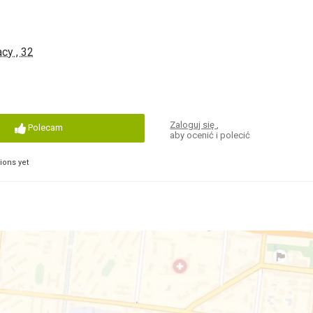
acy , 32
Zaloguj się
,
Polecam
aby ocenić i polecić
ons yet