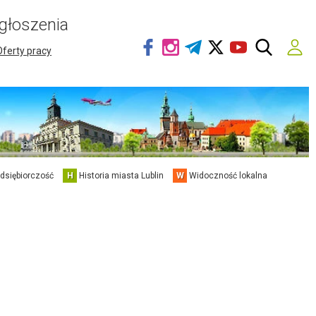
głoszenia
Oferty pracy
edsiębiorczość
H
Historia miasta Lublin
W
Widoczność lokalna