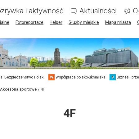
zrywka i aktywność
Aktualności
O
jalne
Fotoreportaże
Helper
Służby miejskie
Mapa miasta
a: Bezpieczeństwo Polski
W
Współpraca polsko-ukraińska
B
Biznes i prz
Akcesoria sportowe
4F
4F