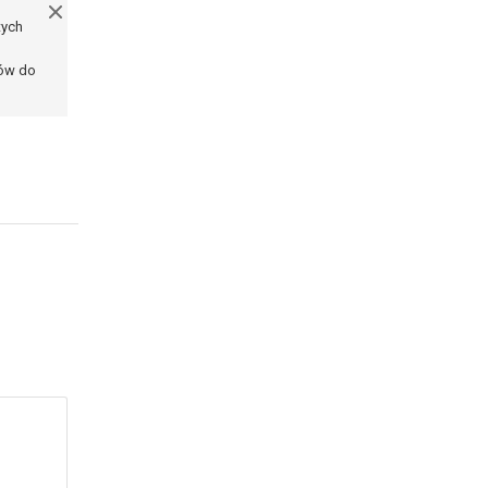
tych
ków do