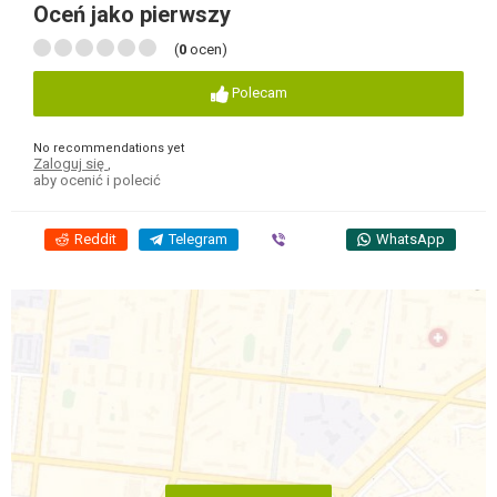
Oceń jako pierwszy
(
0
ocen)
Polecam
No recommendations yet
Zaloguj się
,
aby ocenić i polecić
Reddit
Telegram
Viber
WhatsApp