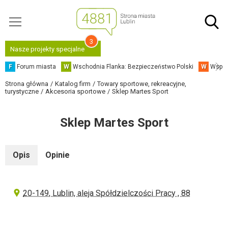
3
Nasze projekty specjalne
F
Forum miasta
W
Wschodnia Flanka: Bezpieczeństwo Polski
W
Współ
Strona główna
Katalog firm
Towary sportowe, rekreacyjne,
turystyczne
Akcesoria sportowe
Sklep Martes Sport
Sklep Martes Sport
Opis
Opinie
20-149, Lublin, aleja Spółdzielczości Pracy , 88