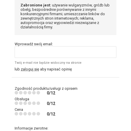
Zabronione jest:
używanie wulgaryzmów, gróźb lub
obelg; bezpośrednie porównywanie z innymi
konkurencyjnymi firmami; umieszczanie linków do
zewnętrznych stron internetowych; reklama,
autopromocja oraz wypowiedzi niezwiązane z
działalnością firmy.
Wprowadź swój email:
Twój e-mail nie będzie widoczny na stronie
lub
zaloguj się
aby napisać opinię
Zgodność produktu/usługi z opisem
0/12
Obsługa
0/12
Cena
0/12
Informacje zwrotne: