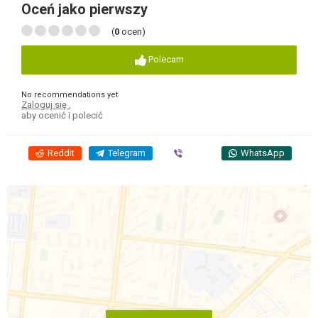
Oceń jako pierwszy
(
0
ocen)
Polecam
No recommendations yet
Zaloguj się
,
aby ocenić i polecić
Reddit
Telegram
Viber
WhatsApp