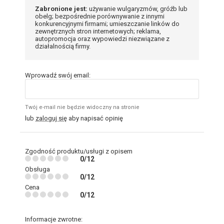
Zabronione jest:
używanie wulgaryzmów, gróźb lub
obelg; bezpośrednie porównywanie z innymi
konkurencyjnymi firmami; umieszczanie linków do
zewnętrznych stron internetowych; reklama,
autopromocja oraz wypowiedzi niezwiązane z
działalnością firmy.
Wprowadź swój email:
Twój e-mail nie będzie widoczny na stronie
lub
zaloguj się
aby napisać opinię
Zgodność produktu/usługi z opisem
0/12
Obsługa
0/12
Cena
0/12
Informacje zwrotne: