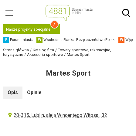
3
Nasze projekty specjalne
F
Forum miasta
W
Wschodnia Flanka: Bezpieczeństwo Polski
W
Współ
Strona główna
Katalog firm
Towary sportowe, rekreacyjne,
turystyczne
Akcesoria sportowe
Martes Sport
Martes Sport
Opis
Opinie
20-315, Lublin, aleja Wincentego Witosa , 32