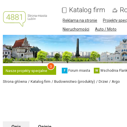
Katalog firm
Ro
Reklama na stronie
Projekty spec
Nieruchomości
Auto / Moto
3
F
Forum miasta
W
Wschodnia Flank
Nasze projekty specjalne
Strona główna
Katalog firm
Budownictwo (produkty)
Drzwi
Argo
Opis
Opinie