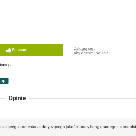
Zaloguj się
,
Polecam
aby ocenić i polecić
ons yet
App
Opinie
czającego komentarza dotyczącego jakości pracy firmy, opartego na osobis