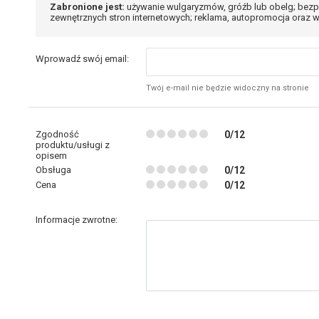
Zabronione jest:
używanie wulgaryzmów, gróźb lub obelg; bezp
zewnętrznych stron internetowych; reklama, autopromocja oraz w
Wprowadź swój email:
Twój e-mail nie będzie widoczny na stronie
Zgodność
0/12
produktu/usługi z
opisem
Obsługa
0/12
Cena
0/12
Informacje zwrotne: