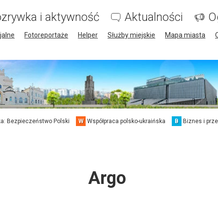
zrywka i aktywność
Aktualności
O
jalne
Fotoreportaże
Helper
Służby miejskie
Mapa miasta
a: Bezpieczeństwo Polski
W
Współpraca polsko-ukraińska
B
Biznes i prz
Argo