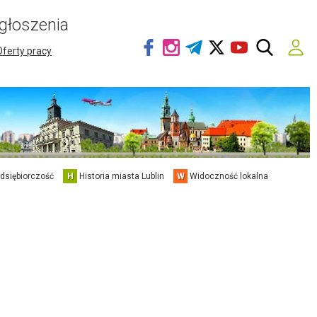
głoszenia
Oferty pracy
edsiębiorczość
H
Historia miasta Lublin
W
Widoczność lokalna