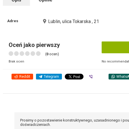
Adres
Lublin, ulica Tokarska , 21
Oceń jako pierwszy
(
0
ocen)
No recommendati
Brak ocen
Reddit
Telegram
Viber
Whats
Prosimy o pozostawienie konstruktywnego, uzasadnionego i pou
doświadczeniach.