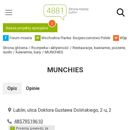
3
Nasze projekty specjalne
F
Forum miasta
W
Wschodnia Flanka: Bezpieczeństwo Polski
W
Współ
Strona główna
Rozrywka i aktywność
Restauracje, kawiarnie, pizzerie,
sushi
Kawiarnie, bary
MUNCHIES
MUNCHIES
Opis
Opinie
Lublin, ulica Doktora Gustawa Dolińskiego, 2-u, 2
48579519610
Prosimy, powiedz, że