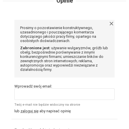
Opinie
Prosimy o pozostawienie konstruktywnego,
uzasadnionego i pouczającego komentarza
dotyczącego jakości pracy firmy, opartego na
osobistych doświadczeniach.
Zabronione jest:
używanie wulgaryzmów, gróźb lub
obelg; bezpośrednie porównywanie z innymi
konkurencyjnymi firmami; umieszczanie linków do
zewnętrznych stron internetowych; reklama,
autopromocja oraz wypowiedzi niezwiązane z
działalnością firmy.
Wprowadź swój email:
Twój e-mail nie będzie widoczny na stronie
lub
zaloguj się
aby napisać opinię