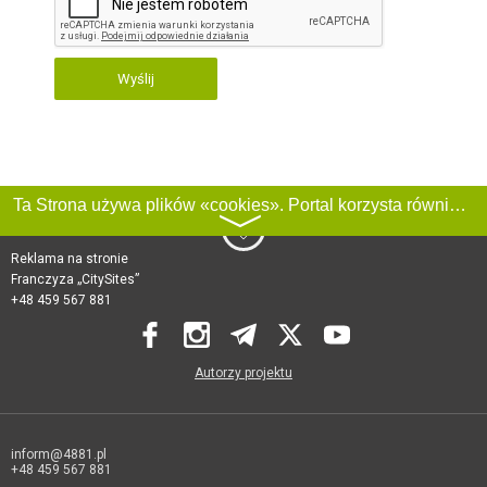
Wyślij
Ta Strona używa plików «cookies». Portal korzysta również z serwisu internetowego do zbierania danych technicznych o odwiedzających w celu uzyskania informacji marketingowych i statystycznych. Warunki przetwarzania danych odwiedzających Stronę, patrz:
〉
Reklama na stronie
Franczyza „CitySites”
+48 459 567 881
Autorzy projektu
inform@4881.pl
+48 459 567 881