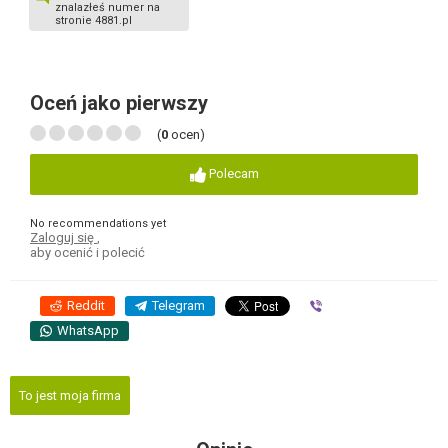
znalazłeś numer na
stronie 4881.pl
Oceń jako pierwszy
(
0
ocen)
Polecam
No recommendations yet
Zaloguj się
,
aby ocenić i polecić
Reddit
Telegram
Viber
WhatsApp
To jest moja firma