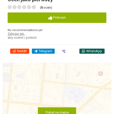
(
0
ocen)
Polecam
No recommendations yet
Zaloguj się
,
aby ocenić i polecić
Reddit
Telegram
Viber
WhatsApp
Pokaż na mapie