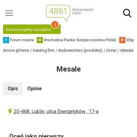
3
Nasze projekty specjalne
F
Forum miasta
W
Wschodnia Flanka: Bezpieczeństwo Polski
W
Współ
Strona główna
Katalog firm
Budownictwo (produkty)
Drzwi
Mesale
Mesale
Opis
Opinie
20-468, Lublin, ulica Energetyków , 17-a
Oceń jako pierwszy