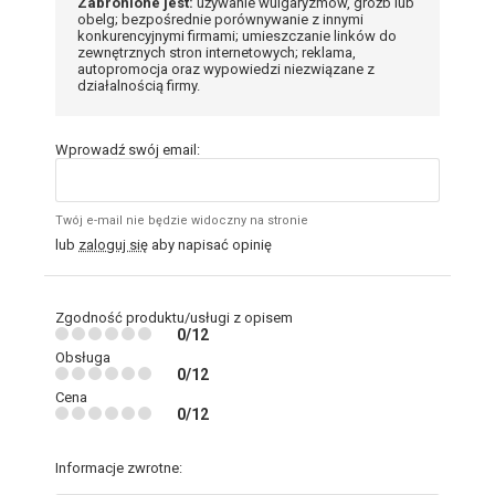
Zabronione jest:
używanie wulgaryzmów, gróźb lub
obelg; bezpośrednie porównywanie z innymi
konkurencyjnymi firmami; umieszczanie linków do
zewnętrznych stron internetowych; reklama,
autopromocja oraz wypowiedzi niezwiązane z
działalnością firmy.
Wprowadź swój email:
Twój e-mail nie będzie widoczny na stronie
lub
zaloguj się
aby napisać opinię
Zgodność produktu/usługi z opisem
0/12
Obsługa
0/12
Cena
0/12
Informacje zwrotne: