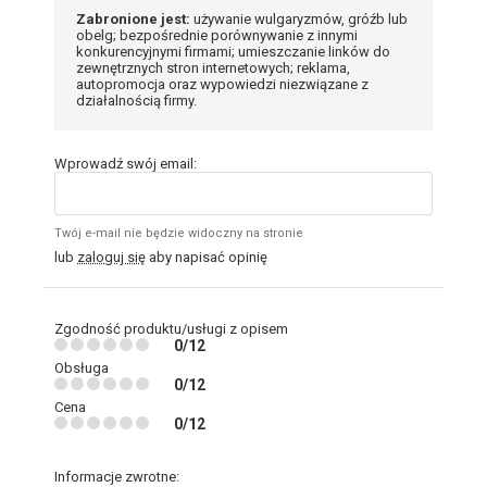
Zabronione jest:
używanie wulgaryzmów, gróźb lub
obelg; bezpośrednie porównywanie z innymi
konkurencyjnymi firmami; umieszczanie linków do
zewnętrznych stron internetowych; reklama,
autopromocja oraz wypowiedzi niezwiązane z
działalnością firmy.
Wprowadź swój email:
Twój e-mail nie będzie widoczny na stronie
lub
zaloguj się
aby napisać opinię
Zgodność produktu/usługi z opisem
0/12
Obsługa
0/12
Cena
0/12
Informacje zwrotne: