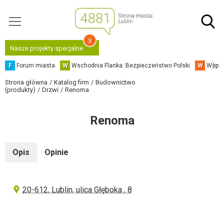
3
Nasze projekty specjalne
F
Forum miasta
W
Wschodnia Flanka: Bezpieczeństwo Polski
W
Współ
Strona główna
Katalog firm
Budownictwo
(produkty)
Drzwi
Renoma
Renoma
Opis
Opinie
20-612, Lublin, ulica Głęboka , 8