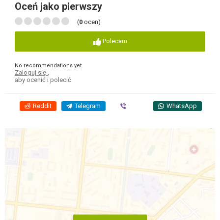
Oceń jako pierwszy
(
0
ocen)
Polecam
No recommendations yet
Zaloguj się
,
aby ocenić i polecić
Reddit
Telegram
Viber
WhatsApp