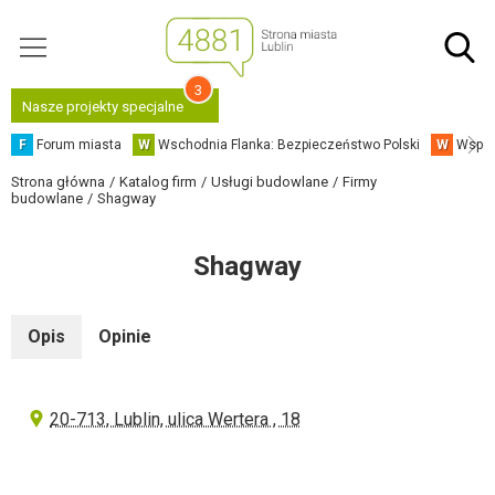
3
Nasze projekty specjalne
F
Forum miasta
W
Wschodnia Flanka: Bezpieczeństwo Polski
W
Współ
Strona główna
Katalog firm
Usługi budowlane
Firmy
budowlane
Shagway
Shagway
Opis
Opinie
20-713, Lublin, ulica Wertera , 18