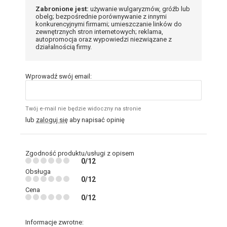
Zabronione jest:
używanie wulgaryzmów, gróźb lub
obelg; bezpośrednie porównywanie z innymi
konkurencyjnymi firmami; umieszczanie linków do
zewnętrznych stron internetowych; reklama,
autopromocja oraz wypowiedzi niezwiązane z
działalnością firmy.
Wprowadź swój email:
Twój e-mail nie będzie widoczny na stronie
lub
zaloguj się
aby napisać opinię
Zgodność produktu/usługi z opisem
0/12
Obsługa
0/12
Cena
0/12
Informacje zwrotne: