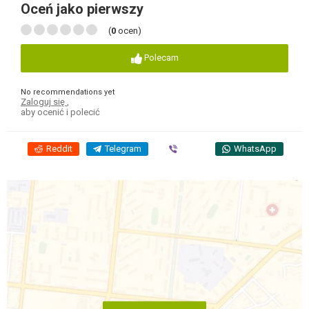
Oceń jako pierwszy
(
0
ocen)
Polecam
No recommendations yet
Zaloguj się
,
aby ocenić i polecić
Reddit
Telegram
Viber
WhatsApp