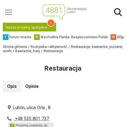
3
Nasze projekty specjalne
F
Forum miasta
W
Wschodnia Flanka: Bezpieczeństwo Polski
W
Współ
Strona główna
Rozrywka i aktywność
Restauracje, kawiarnie, pizzerie,
sushi
Kawiarnie, bary
Restauracja
Restauracja
Opis
Opinie
Lublin, ulica Orla , 8
+48 535 801 737
Prosimy, powiedz, że