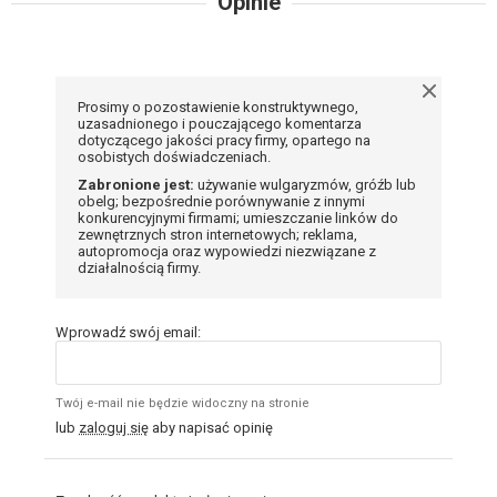
Opinie
Prosimy o pozostawienie konstruktywnego,
uzasadnionego i pouczającego komentarza
dotyczącego jakości pracy firmy, opartego na
osobistych doświadczeniach.
Zabronione jest:
używanie wulgaryzmów, gróźb lub
obelg; bezpośrednie porównywanie z innymi
konkurencyjnymi firmami; umieszczanie linków do
zewnętrznych stron internetowych; reklama,
autopromocja oraz wypowiedzi niezwiązane z
działalnością firmy.
Wprowadź swój email:
Twój e-mail nie będzie widoczny na stronie
lub
zaloguj się
aby napisać opinię