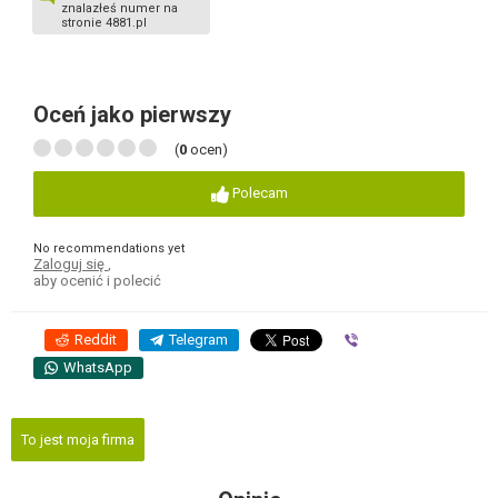
znalazłeś numer na
stronie 4881.pl
Oceń jako pierwszy
(
0
ocen)
Polecam
No recommendations yet
Zaloguj się
,
aby ocenić i polecić
Reddit
Telegram
Viber
WhatsApp
To jest moja firma