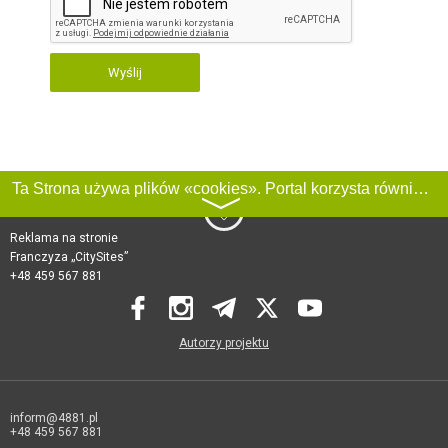
Wyślij
Ta Strona używa plików «cookies». Portal korzysta również z serwisu internetowego do zbierania danych technicznych o odwiedzających w celu uzyskania informacji marketingowych i statystycznych. Warunki przetwarzania danych odwiedzających Stronę, patrz:
〉
Reklama na stronie
Franczyza „CitySites”
+48 459 567 881
Autorzy projektu
inform@4881.pl
+48 459 567 881