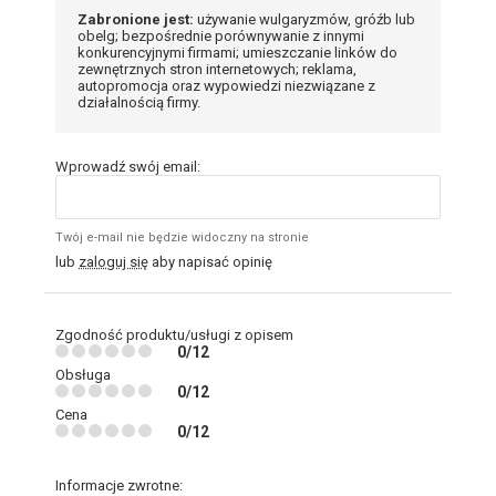
Zabronione jest:
używanie wulgaryzmów, gróźb lub
obelg; bezpośrednie porównywanie z innymi
konkurencyjnymi firmami; umieszczanie linków do
zewnętrznych stron internetowych; reklama,
autopromocja oraz wypowiedzi niezwiązane z
działalnością firmy.
Wprowadź swój email:
Twój e-mail nie będzie widoczny na stronie
lub
zaloguj się
aby napisać opinię
Zgodność produktu/usługi z opisem
0/12
Obsługa
0/12
Cena
0/12
Informacje zwrotne: