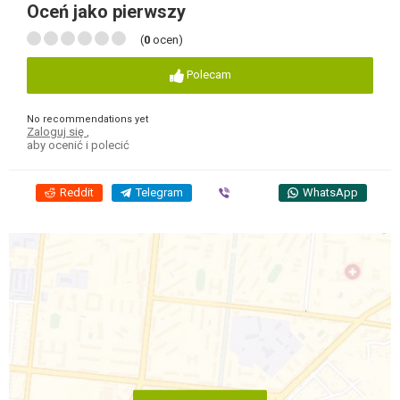
Oceń jako pierwszy
(
0
ocen)
Polecam
No recommendations yet
Zaloguj się
,
aby ocenić i polecić
Reddit
Telegram
Viber
WhatsApp