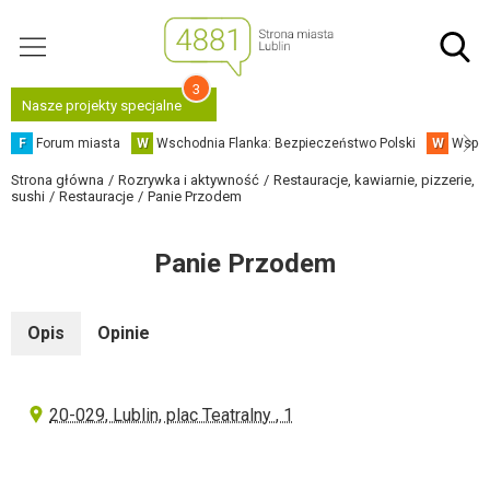
3
Nasze projekty specjalne
F
Forum miasta
W
Wschodnia Flanka: Bezpieczeństwo Polski
W
Współ
Strona główna
Rozrywka i aktywność
Restauracje, kawiarnie, pizzerie,
sushi
Restauracje
Panie Przodem
Panie Przodem
Opis
Opinie
20-029, Lublin, plac Teatralny , 1