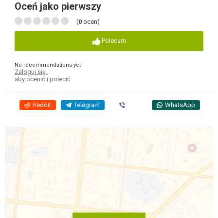
Oceń jako pierwszy
(
0
ocen)
Polecam
No recommendations yet
Zaloguj się
,
aby ocenić i polecić
Reddit
Telegram
Viber
WhatsApp