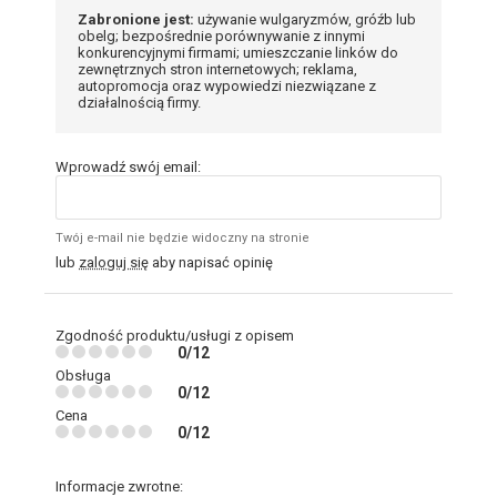
Zabronione jest:
używanie wulgaryzmów, gróźb lub
obelg; bezpośrednie porównywanie z innymi
konkurencyjnymi firmami; umieszczanie linków do
zewnętrznych stron internetowych; reklama,
autopromocja oraz wypowiedzi niezwiązane z
działalnością firmy.
Wprowadź swój email:
Twój e-mail nie będzie widoczny na stronie
lub
zaloguj się
aby napisać opinię
Zgodność produktu/usługi z opisem
0/12
Obsługa
0/12
Cena
0/12
Informacje zwrotne: