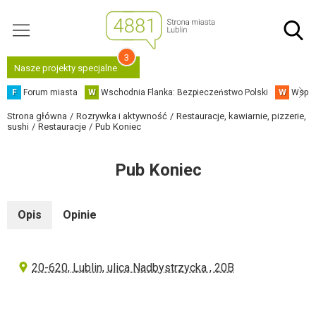
3
Nasze projekty specjalne
F
Forum miasta
W
Wschodnia Flanka: Bezpieczeństwo Polski
W
Współ
Strona główna
Rozrywka i aktywność
Restauracje, kawiarnie, pizzerie,
sushi
Restauracje
Pub Koniec
Pub Koniec
Opis
Opinie
20-620, Lublin, ulica Nadbystrzycka , 20B