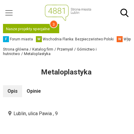
3
Nasze projekty specjalne
F
Forum miasta
W
Wschodnia Flanka: Bezpieczeństwo Polski
W
Współ
Strona główna
Katalog firm
Przemysł
Górnictwo i
hutnictwo
Metaloplastyka
Metaloplastyka
Opis
Opinie
Lublin, ulica Pawia , 9