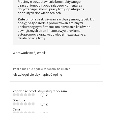
Prosimy o pozostawienie konstruktywnego,
uzasadnionego i pouczającego komentarza
dotyczącego jakości pracy firmy, opartego na
osobistych doświadczeniach.
Zabronione jest:
używanie wulgaryzmów, gróźb lub
obelg; bezpośrednie porównywanie z innymi
konkurencyjnymi firmami; umieszczanie linków do
zewnętrznych stron internetowych; reklama,
autopromocja oraz wypowiedzi niezwiązane z
działalnością firmy.
Wprowadź swój email:
Twój e-mail nie będzie widoczny na stronie
lub
zaloguj się
aby napisać opinię
Zgodność produktu/usługi z opisem
0/12
Obsługa
0/12
Cena