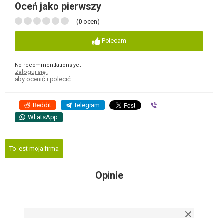
Oceń jako pierwszy
(
0
ocen)
Polecam
No recommendations yet
Zaloguj się
,
aby ocenić i polecić
Reddit
Telegram
Viber
WhatsApp
To jest moja firma
Opinie