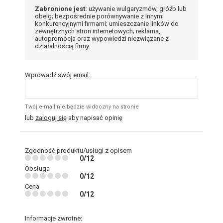
Zabronione jest:
używanie wulgaryzmów, gróźb lub
obelg; bezpośrednie porównywanie z innymi
konkurencyjnymi firmami; umieszczanie linków do
zewnętrznych stron internetowych; reklama,
autopromocja oraz wypowiedzi niezwiązane z
działalnością firmy.
Wprowadź swój email:
Twój e-mail nie będzie widoczny na stronie
lub
zaloguj się
aby napisać opinię
Zgodność produktu/usługi z opisem
0/12
Obsługa
0/12
Cena
0/12
Informacje zwrotne: