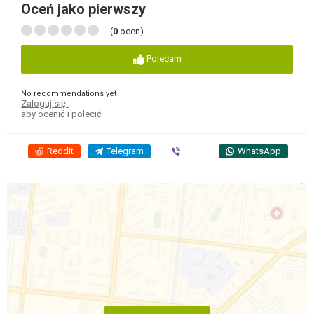
Oceń jako pierwszy
(
0
ocen)
Polecam
No recommendations yet
Zaloguj się
,
aby ocenić i polecić
Reddit
Telegram
Viber
WhatsApp