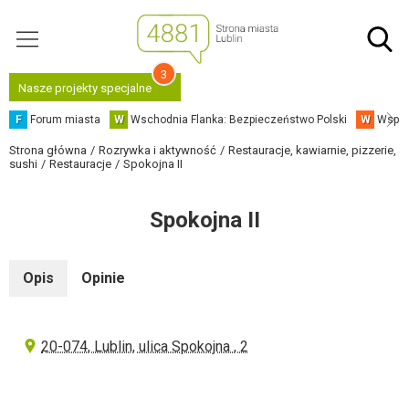
3
Nasze projekty specjalne
F
Forum miasta
W
Wschodnia Flanka: Bezpieczeństwo Polski
W
Współ
Strona główna
Rozrywka i aktywność
Restauracje, kawiarnie, pizzerie,
sushi
Restauracje
Spokojna II
Spokojna II
Opis
Opinie
20-074, Lublin, ulica Spokojna , 2