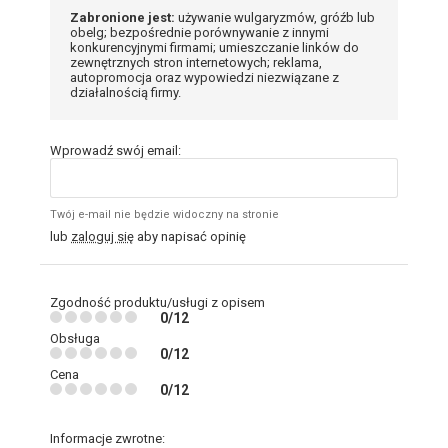
Zabronione jest:
używanie wulgaryzmów, gróźb lub
obelg; bezpośrednie porównywanie z innymi
konkurencyjnymi firmami; umieszczanie linków do
zewnętrznych stron internetowych; reklama,
autopromocja oraz wypowiedzi niezwiązane z
działalnością firmy.
Wprowadź swój email:
Twój e-mail nie będzie widoczny na stronie
lub
zaloguj się
aby napisać opinię
Zgodność produktu/usługi z opisem
0/12
Obsługa
0/12
Cena
0/12
Informacje zwrotne: