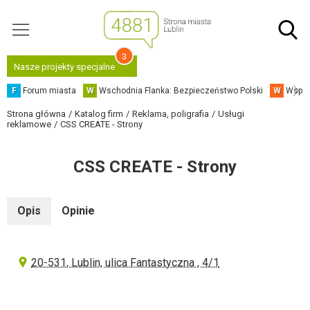
3
Nasze projekty specjalne
F
Forum miasta
W
Wschodnia Flanka: Bezpieczeństwo Polski
W
Współ
Strona główna
Katalog firm
Reklama, poligrafia
Usługi
reklamowe
CSS CREATE - Strony
CSS CREATE - Strony
Opis
Opinie
20-531, Lublin, ulica Fantastyczna , 4/1