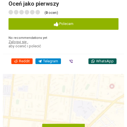
Oceń jako pierwszy
(
0
ocen)
Polecam
No recommendations yet
Zaloguj się
,
aby ocenić i polecić
Reddit
Telegram
Viber
WhatsApp