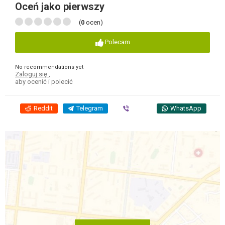
Oceń jako pierwszy
(
0
ocen)
Polecam
No recommendations yet
Zaloguj się
,
aby ocenić i polecić
Reddit
Telegram
Viber
WhatsApp