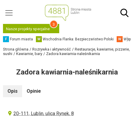
3
Nasze projekty specjalne
F
Forum miasta
W
Wschodnia Flanka: Bezpieczeństwo Polski
W
Współ
Strona główna
Rozrywka i aktywność
Restauracje, kawiarnie, pizzerie,
sushi
Kawiarnie, bary
Zadora kawiarnia-naleśnikarnia
Zadora kawiarnia-naleśnikarnia
Opis
Opinie
20-111, Lublin, ulica Rynek, 8