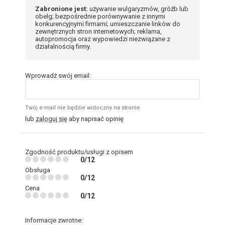
Zabronione jest:
używanie wulgaryzmów, gróźb lub
obelg; bezpośrednie porównywanie z innymi
konkurencyjnymi firmami; umieszczanie linków do
zewnętrznych stron internetowych; reklama,
autopromocja oraz wypowiedzi niezwiązane z
działalnością firmy.
Wprowadź swój email:
Twój e-mail nie będzie widoczny na stronie
lub
zaloguj się
aby napisać opinię
Zgodność produktu/usługi z opisem
0/12
Obsługa
0/12
Cena
0/12
Informacje zwrotne: