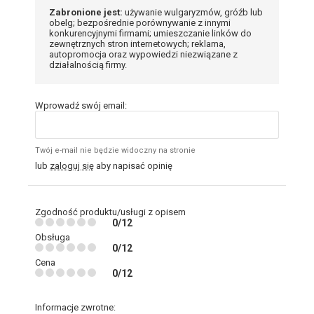
Zabronione jest:
używanie wulgaryzmów, gróźb lub
obelg; bezpośrednie porównywanie z innymi
konkurencyjnymi firmami; umieszczanie linków do
zewnętrznych stron internetowych; reklama,
autopromocja oraz wypowiedzi niezwiązane z
działalnością firmy.
Wprowadź swój email:
Twój e-mail nie będzie widoczny na stronie
lub
zaloguj się
aby napisać opinię
Zgodność produktu/usługi z opisem
0/12
Obsługa
0/12
Cena
0/12
Informacje zwrotne: