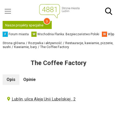
3
Nasze projekty specjalne
F
Forum miasta
W
Wschodnia Flanka: Bezpieczeństwo Polski
W
Współ
Strona główna
Rozrywka i aktywność
Restauracje, kawiarnie, pizzerie,
sushi
Kawiarnie, bary
The Coffee Factory
The Coffee Factory
Opis
Opinie
Lublin, ulica Aleja Unii Lubelskiej , 2