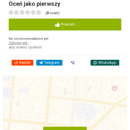
Oceń jako pierwszy
(
0
ocen)
Polecam
No recommendations yet
Zaloguj się
,
aby ocenić i polecić
Reddit
Telegram
Viber
WhatsApp