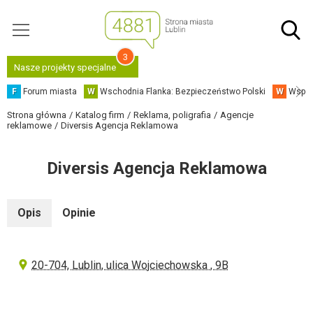
3
Nasze projekty specjalne
F
Forum miasta
W
Wschodnia Flanka: Bezpieczeństwo Polski
W
Współ
Strona główna
Katalog firm
Reklama, poligrafia
Agencje
reklamowe
Diversis Agencja Reklamowa
Diversis Agencja Reklamowa
Opis
Opinie
20-704, Lublin, ulica Wojciechowska , 9B