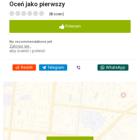
Oceń jako pierwszy
(
0
ocen)
Polecam
No recommendations yet
Zaloguj się
,
aby ocenić i polecić
Reddit
Telegram
Viber
WhatsApp