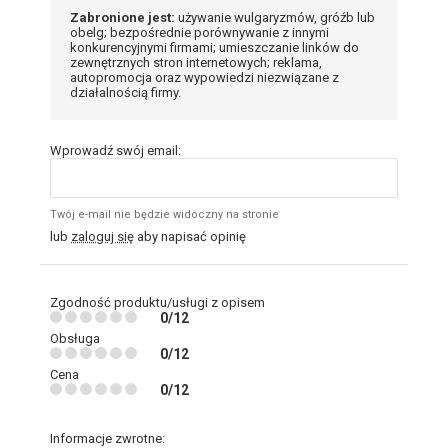
Zabronione jest:
używanie wulgaryzmów, gróźb lub
obelg; bezpośrednie porównywanie z innymi
konkurencyjnymi firmami; umieszczanie linków do
zewnętrznych stron internetowych; reklama,
autopromocja oraz wypowiedzi niezwiązane z
działalnością firmy.
Wprowadź swój email:
Twój e-mail nie będzie widoczny na stronie
lub
zaloguj się
aby napisać opinię
Zgodność produktu/usługi z opisem
0/12
Obsługa
0/12
Cena
0/12
Informacje zwrotne: