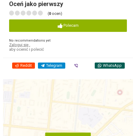
Oceń jako pierwszy
(
0
ocen)
Polecam
No recommendations yet
Zaloguj się
,
aby ocenić i polecić
Reddit
Telegram
Viber
WhatsApp