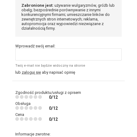
Zabronione jest:
używanie wulgaryzmów, gróźb lub
obelg; bezpośrednie porównywanie z innymi
konkurencyjnymi firmami; umieszczanie linków do
zewnętrznych stron internetowych; reklama,
autopromocja oraz wypowiedzi niezwiązane z
działalnością firmy.
Wprowadź swój email:
Twój e-mail nie będzie widoczny na stronie
lub
zaloguj się
aby napisać opinię
Zgodność produktu/usługi z opisem
0/12
Obsługa
0/12
Cena
0/12
Informacje zwrotne: