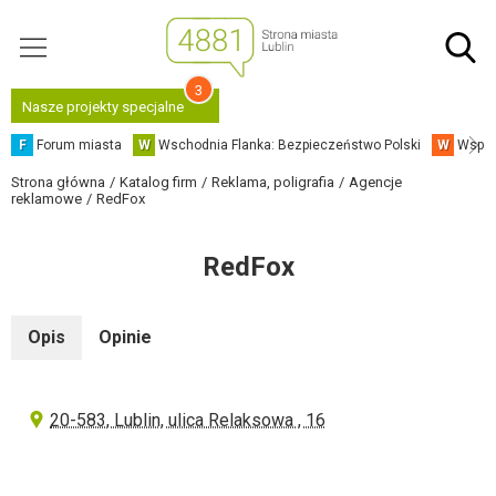
3
Nasze projekty specjalne
F
Forum miasta
W
Wschodnia Flanka: Bezpieczeństwo Polski
W
Współ
Strona główna
Katalog firm
Reklama, poligrafia
Agencje
reklamowe
RedFox
RedFox
Opis
Opinie
20-583, Lublin, ulica Relaksowa , 16