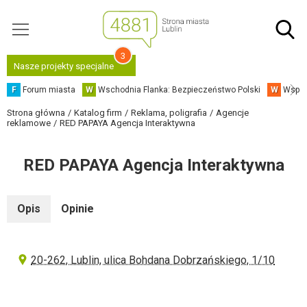
3
Nasze projekty specjalne
F
Forum miasta
W
Wschodnia Flanka: Bezpieczeństwo Polski
W
Współ
Strona główna
Katalog firm
Reklama, poligrafia
Agencje
reklamowe
RED PAPAYA Agencja Interaktywna
RED PAPAYA Agencja Interaktywna
Opis
Opinie
20-262, Lublin, ulica Bohdana Dobrzańskiego, 1/10