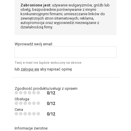
Zabronione jest:
używanie wulgaryzmów, gróźb lub
obelg; bezpośrednie porównywanie z innymi
konkurencyjnymi firmami; umieszczanie linków do
zewnętrznych stron internetowych; reklama,
autopromocja oraz wypowiedzi niezwiązane z
działalnością firmy.
Wprowadź swój email:
Twój e-mail nie będzie widoczny na stronie
lub
zaloguj się
aby napisać opinię
Zgodność produktu/usługi z opisem
0/12
Obsługa
0/12
Cena
0/12
Informacje zwrotne: