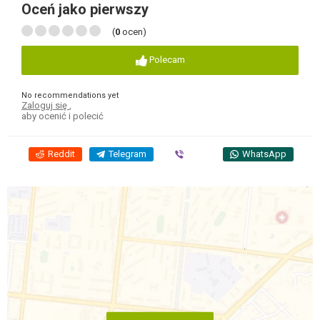
Oceń jako pierwszy
(
0
ocen)
Polecam
No recommendations yet
Zaloguj się
,
aby ocenić i polecić
Reddit
Telegram
Viber
WhatsApp