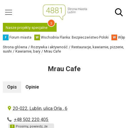
3
Nasze projekty specjalne
F
Forum miasta
W
Wschodnia Flanka: Bezpieczeństwo Polski
W
Współ
Strona główna
Rozrywka i aktywność
Restauracje, kawiarnie, pizzerie,
sushi
Kawiarnie, bary
Mrau Cafe
Mrau Cafe
Opis
Opinie
20-022, Lublin, ulica Orla , 6
+48 502 220 405
Prosimy, powiedz, że