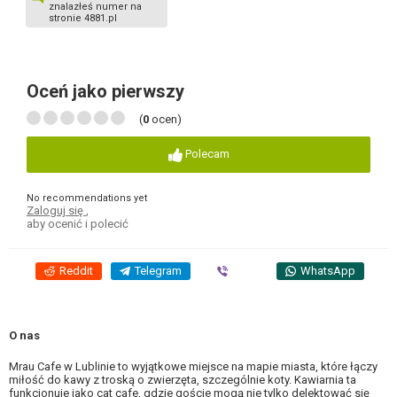
znalazłeś numer na
stronie 4881.pl
Oceń jako pierwszy
(
0
ocen)
Polecam
No recommendations yet
Zaloguj się
,
aby ocenić i polecić
Reddit
Telegram
Viber
WhatsApp
O nas
Mrau Cafe w Lublinie to wyjątkowe miejsce na mapie miasta, które łączy
miłość do kawy z troską o zwierzęta, szczególnie koty. Kawiarnia ta
funkcjonuje jako cat cafe, gdzie goście mogą nie tylko delektować się