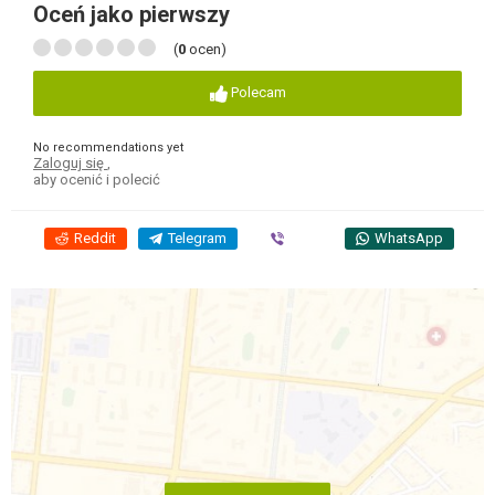
Oceń jako pierwszy
(
0
ocen)
Polecam
No recommendations yet
Zaloguj się
,
aby ocenić i polecić
Reddit
Telegram
Viber
WhatsApp