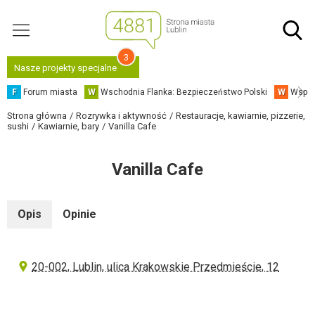
3
Nasze projekty specjalne
F
Forum miasta
W
Wschodnia Flanka: Bezpieczeństwo Polski
W
Współ
Strona główna
Rozrywka i aktywność
Restauracje, kawiarnie, pizzerie,
sushi
Kawiarnie, bary
Vanilla Cafe
Vanilla Cafe
Opis
Opinie
20-002, Lublin, ulica Krakowskie Przedmieście, 12