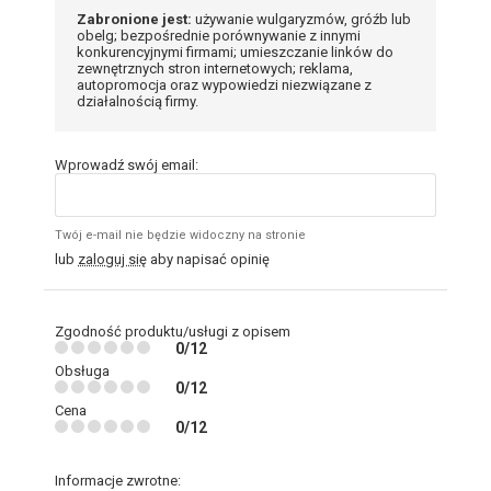
Zabronione jest:
używanie wulgaryzmów, gróźb lub
obelg; bezpośrednie porównywanie z innymi
konkurencyjnymi firmami; umieszczanie linków do
zewnętrznych stron internetowych; reklama,
autopromocja oraz wypowiedzi niezwiązane z
działalnością firmy.
Wprowadź swój email:
Twój e-mail nie będzie widoczny na stronie
lub
zaloguj się
aby napisać opinię
Zgodność produktu/usługi z opisem
0/12
Obsługa
0/12
Cena
0/12
Informacje zwrotne: