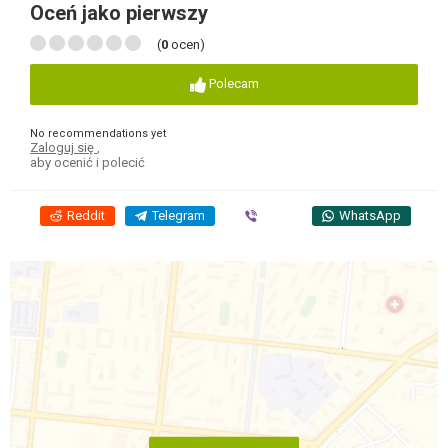
Oceń jako pierwszy
(
0
ocen)
Polecam
No recommendations yet
Zaloguj się
,
aby ocenić i polecić
Reddit
Telegram
Viber
WhatsApp