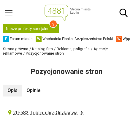
3
Nasze projekty specjalne
F
Forum miasta
W
Wschodnia Flanka: Bezpieczeństwo Polski
W
Współ
Strona główna
Katalog firm
Reklama, poligrafia
Agencje
reklamowe
Pozycjonowanie stron
Pozycjonowanie stron
Opis
Opinie
20-582, Lublin, ulica Onyksowa , 5