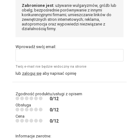
Zabronione jest:
używanie wulgaryzmów, gróźb lub
obelg; bezpośrednie porównywanie z innymi
konkurencyjnymi firmami; umieszczanie linków do
zewnętrznych stron internetowych; reklama,
autopromocja oraz wypowiedzi niezwiązane z
działalnością firmy.
Wprowadź swój email:
Twój e-mail nie będzie widoczny na stronie
lub
zaloguj się
aby napisać opinię
Zgodność produktu/usługi z opisem
0/12
Obsługa
0/12
Cena
0/12
Informacje zwrotne: