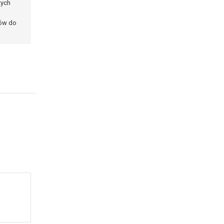
tych
ków do