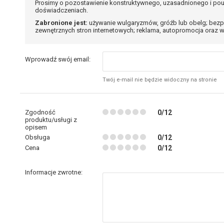
Prosimy o pozostawienie konstruktywnego, uzasadnionego i pou
doświadczeniach.
Zabronione jest:
używanie wulgaryzmów, gróźb lub obelg; bezp
zewnętrznych stron internetowych; reklama, autopromocja oraz w
Wprowadź swój email:
Twój e-mail nie będzie widoczny na stronie
Zgodność
0/12
produktu/usługi z
opisem
Obsługa
0/12
Cena
0/12
Informacje zwrotne: