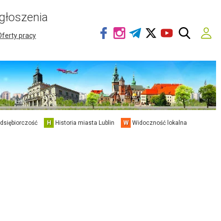
głoszenia
Oferty pracy
edsiębiorczość
H
Historia miasta Lublin
W
Widoczność lokalna