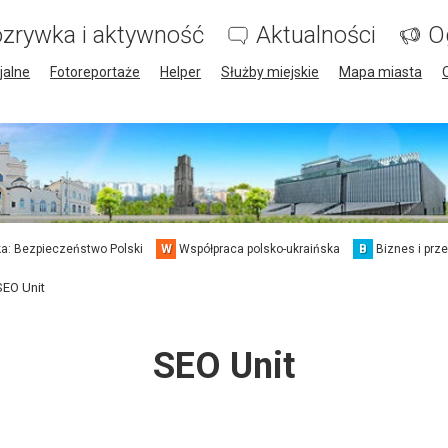
zrywka i aktywność
Aktualności
O
jalne
Fotoreportaże
Helper
Służby miejskie
Mapa miasta
a: Bezpieczeństwo Polski
W
Współpraca polsko-ukraińska
B
Biznes i prz
SEO Unit
SEO Unit