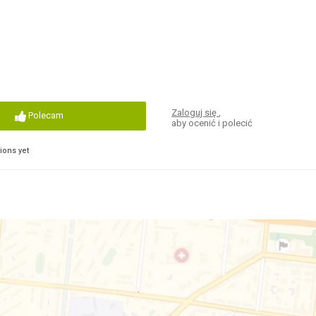
Zaloguj się
,
Polecam
aby ocenić i polecić
ons yet