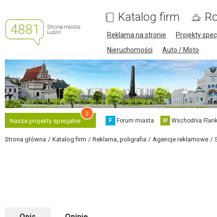
Katalog firm
Ro
Reklama na stronie
Projekty spec
Nieruchomości
Auto / Moto
3
F
Forum miasta
W
Wschodnia Flank
Nasze projekty specjalne
Strona główna
Katalog firm
Reklama, poligrafia
Agencje reklamowe
Opis
Opinie