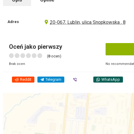
Adres
20-067, Lublin, ulica Snopkowska , 8
Oceń jako pierwszy
(
0
ocen)
No recommendati
Brak ocen
Reddit
Telegram
Viber
WhatsApp