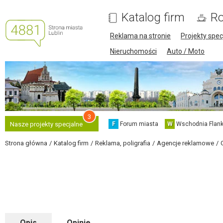
Katalog firm
Ro
Reklama na stronie
Projekty spec
Nieruchomości
Auto / Moto
3
F
Forum miasta
W
Wschodnia Flank
Nasze projekty specjalne
Strona główna
Katalog firm
Reklama, poligrafia
Agencje reklamowe
Opis
Opinie