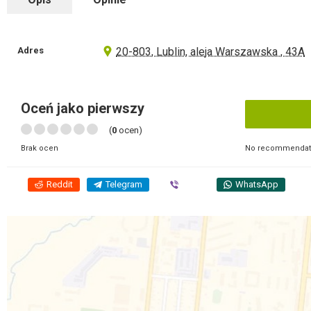
Adres
20-803, Lublin, aleja Warszawska , 43A
Oceń jako pierwszy
(
0
ocen)
No recommendati
Brak ocen
Reddit
Telegram
Viber
WhatsApp