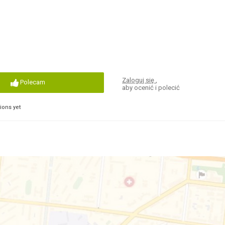
Zaloguj się
,
Polecam
aby ocenić i polecić
ons yet