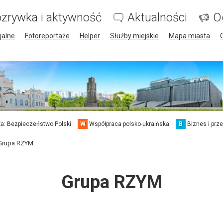
zrywka i aktywność
Aktualności
O
jalne
Fotoreportaże
Helper
Służby miejskie
Mapa miasta
a: Bezpieczeństwo Polski
W
Współpraca polsko-ukraińska
B
Biznes i prz
Grupa RZYM
Grupa RZYM