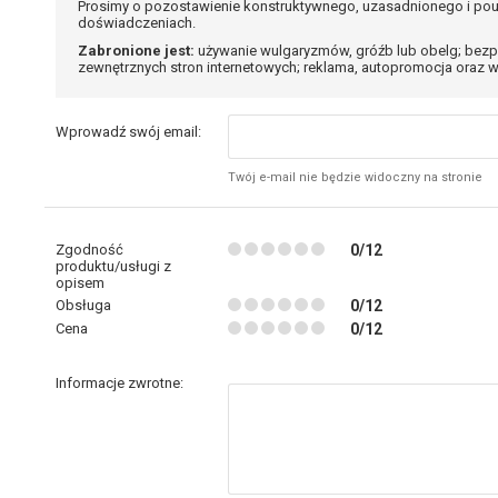
Prosimy o pozostawienie konstruktywnego, uzasadnionego i pou
doświadczeniach.
Zabronione jest:
używanie wulgaryzmów, gróźb lub obelg; bezp
zewnętrznych stron internetowych; reklama, autopromocja oraz w
Wprowadź swój email:
Twój e-mail nie będzie widoczny na stronie
Zgodność
0/12
produktu/usługi z
opisem
Obsługa
0/12
Cena
0/12
Informacje zwrotne: