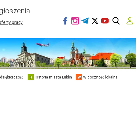
głoszenia
Oferty pracy
edsiębiorczość
H
Historia miasta Lublin
W
Widoczność lokalna