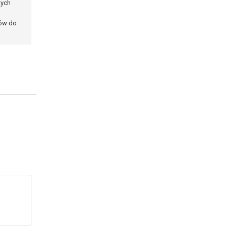
tych
ków do