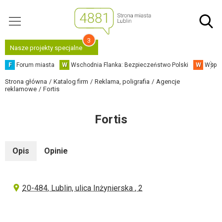
3
Nasze projekty specjalne
F
Forum miasta
W
Wschodnia Flanka: Bezpieczeństwo Polski
W
Współ
Strona główna
Katalog firm
Reklama, poligrafia
Agencje
reklamowe
Fortis
Fortis
Opis
Opinie
20-484, Lublin, ulica Inżynierska , 2