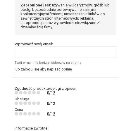
Zabronione jest:
używanie wulgaryzmów, gróźb lub
obelg; bezpośrednie porównywanie z innymi
konkurencyjnymi firmami; umieszczanie linków do
zewnętrznych stron internetowych; reklama,
autopromocja oraz wypowiedzi niezwiązane z
działalnością firmy.
Wprowadź swój email:
Twój e-mail nie będzie widoczny na stronie
lub
zaloguj się
aby napisać opinię
Zgodność produktu/usługi z opisem
0/12
Obsługa
0/12
Cena
0/12
Informacje zwrotne: