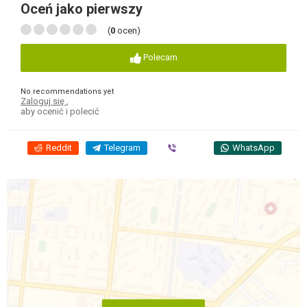
Oceń jako pierwszy
(
0
ocen)
Polecam
No recommendations yet
Zaloguj się
,
aby ocenić i polecić
Reddit
Telegram
Viber
WhatsApp