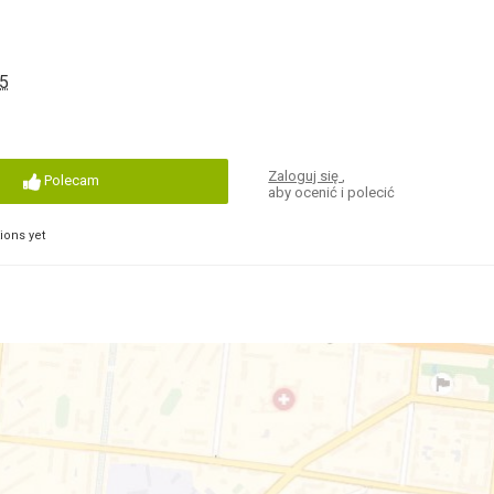
 5
Zaloguj się
,
Polecam
aby ocenić i polecić
ons yet