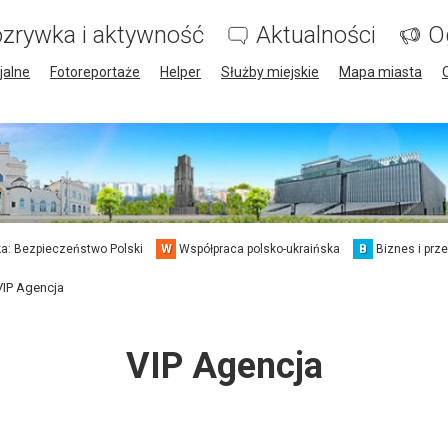
zrywka i aktywność
Aktualności
O
jalne
Fotoreportaże
Helper
Służby miejskie
Mapa miasta
a: Bezpieczeństwo Polski
W
Współpraca polsko-ukraińska
B
Biznes i prz
VIP Agencja
VIP Agencja