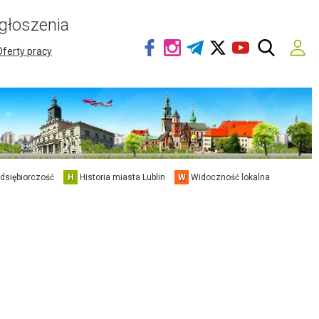
głoszenia
Oferty pracy
edsiębiorczość
H
Historia miasta Lublin
W
Widoczność lokalna