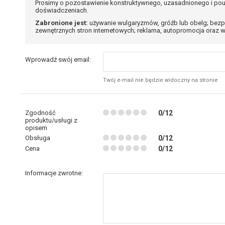
Prosimy o pozostawienie konstruktywnego, uzasadnionego i pou
doświadczeniach.
Zabronione jest:
używanie wulgaryzmów, gróźb lub obelg; bezp
zewnętrznych stron internetowych; reklama, autopromocja oraz w
Wprowadź swój email:
Twój e-mail nie będzie widoczny na stronie
Zgodność
0/12
produktu/usługi z
opisem
Obsługa
0/12
Cena
0/12
Informacje zwrotne: