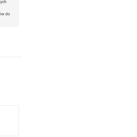
tych
ków do