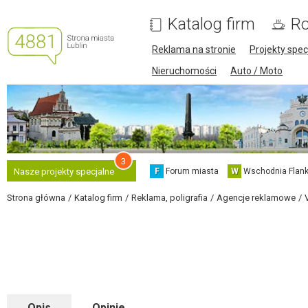
Katalog firm
Ro
Reklama na stronie
Projekty spec
Nieruchomości
Auto / Moto
3
F
Forum miasta
W
Wschodnia Flank
Nasze projekty specjalne
Strona główna
Katalog firm
Reklama, poligrafia
Agencje reklamowe
Opis
Opinie