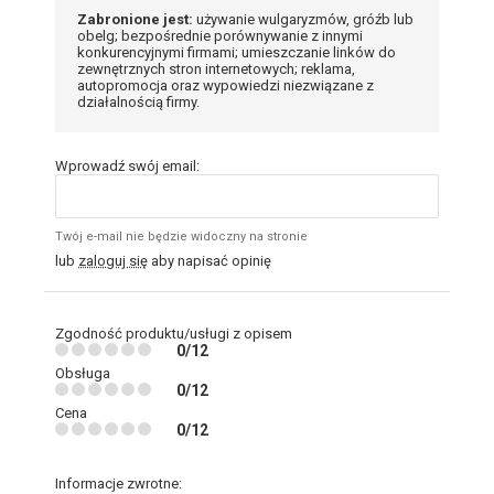
Zabronione jest:
używanie wulgaryzmów, gróźb lub
obelg; bezpośrednie porównywanie z innymi
konkurencyjnymi firmami; umieszczanie linków do
zewnętrznych stron internetowych; reklama,
autopromocja oraz wypowiedzi niezwiązane z
działalnością firmy.
Wprowadź swój email:
Twój e-mail nie będzie widoczny na stronie
lub
zaloguj się
aby napisać opinię
Zgodność produktu/usługi z opisem
0/12
Obsługa
0/12
Cena
0/12
Informacje zwrotne: