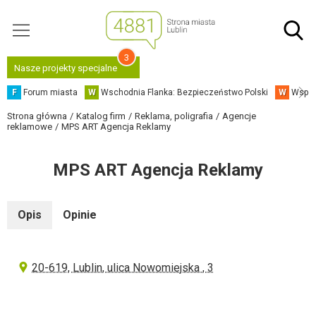
3
Nasze projekty specjalne
F
Forum miasta
W
Wschodnia Flanka: Bezpieczeństwo Polski
W
Współ
Strona główna
Katalog firm
Reklama, poligrafia
Agencje
reklamowe
MPS ART Agencja Reklamy
MPS ART Agencja Reklamy
Opis
Opinie
20-619, Lublin, ulica Nowomiejska , 3