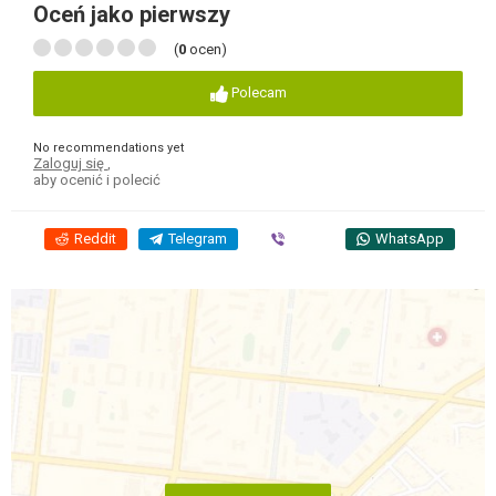
Oceń jako pierwszy
(
0
ocen)
Polecam
No recommendations yet
Zaloguj się
,
aby ocenić i polecić
Reddit
Telegram
Viber
WhatsApp