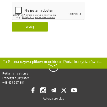
Wyślij
Ta Strona używa plików «cookies». Portal korzysta również z serwisu internetowego do zbierania danych technicznych o odwiedzających w celu uzyskania informacji marketingowych i statystycznych. Warunki przetwarzania danych odwiedzających Stronę, patrz:
〉
Reklama na stronie
Franczyza „CitySites”
+48 459 567 881
Autorzy projektu