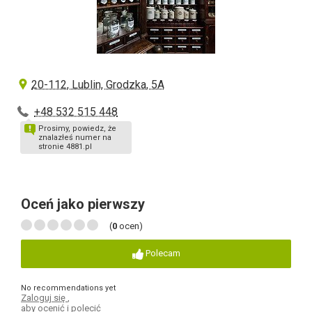
20-112, Lublin, Grodzka, 5A
+48 532 515 448
Prosimy, powiedz, że
znalazłeś numer na
stronie 4881.pl
Oceń jako pierwszy
(
0
ocen)
Polecam
No recommendations yet
Zaloguj się
,
aby ocenić i polecić