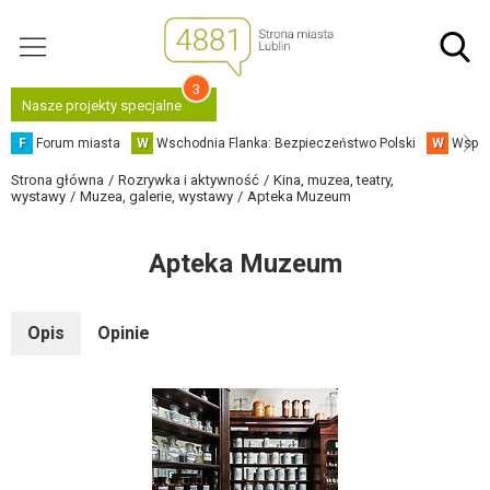
3
Nasze projekty specjalne
F
Forum miasta
W
Wschodnia Flanka: Bezpieczeństwo Polski
W
Współ
Strona główna
Rozrywka i aktywność
Kina, muzea, teatry,
wystawy
Muzea, galerie, wystawy
Apteka Muzeum
Apteka Muzeum
Opis
Opinie