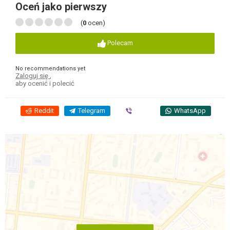
Oceń jako pierwszy
(
0
ocen)
Polecam
No recommendations yet
Zaloguj się
,
aby ocenić i polecić
Reddit
Telegram
Viber
WhatsApp