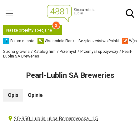
3
Nasze projekty specjalne
F
Forum miasta
W
Wschodnia Flanka: Bezpieczeństwo Polski
W
Współ
Strona główna
Katalog firm
Przemysł
Przemysł spożywczy
Pearl-
Lublin SA Breweries
Pearl-Lublin SA Breweries
Opis
Opinie
20-950, Lublin, ulica Bernardyńska , 15