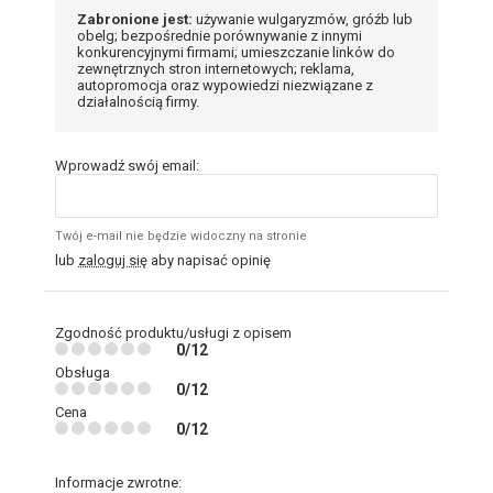
Zabronione jest:
używanie wulgaryzmów, gróźb lub
obelg; bezpośrednie porównywanie z innymi
konkurencyjnymi firmami; umieszczanie linków do
zewnętrznych stron internetowych; reklama,
autopromocja oraz wypowiedzi niezwiązane z
działalnością firmy.
Wprowadź swój email:
Twój e-mail nie będzie widoczny na stronie
lub
zaloguj się
aby napisać opinię
Zgodność produktu/usługi z opisem
0/12
Obsługa
0/12
Cena
0/12
Informacje zwrotne: