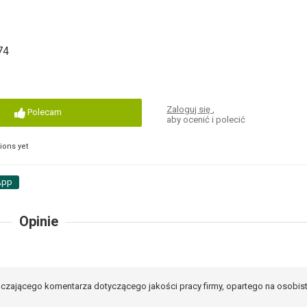
74
Zaloguj się
,
Polecam
aby ocenić i polecić
ons yet
App
Opinie
czającego komentarza dotyczącego jakości pracy firmy, opartego na osobis