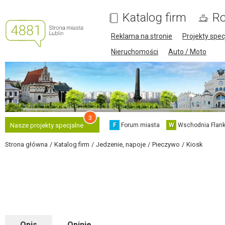
Katalog firm
Ro
Reklama na stronie
Projekty spec
Nieruchomości
Auto / Moto
3
F
Forum miasta
W
Wschodnia Flank
Nasze projekty specjalne
Strona główna
Katalog firm
Jedzenie, napoje
Pieczywo
Kiosk
Opis
Opinie