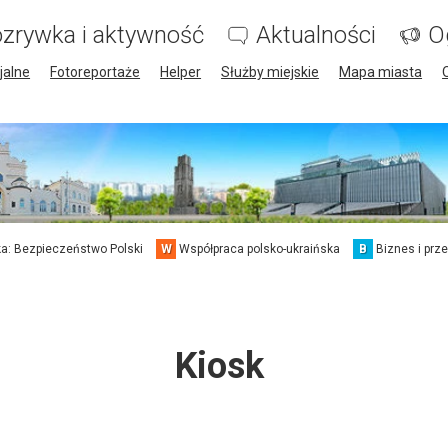
zrywka i aktywność
Aktualności
O
jalne
Fotoreportaże
Helper
Służby miejskie
Mapa miasta
a: Bezpieczeństwo Polski
W
Współpraca polsko-ukraińska
B
Biznes i prz
Kiosk