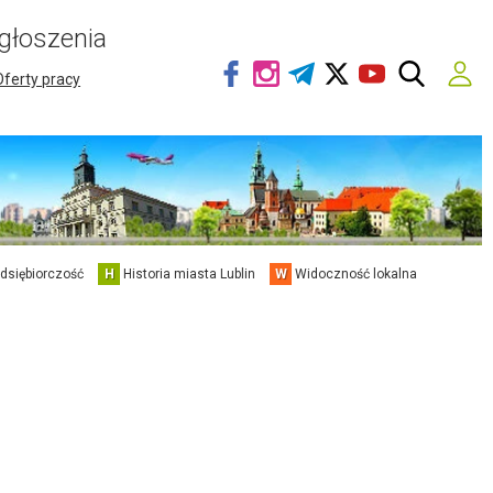
głoszenia
Oferty pracy
edsiębiorczość
H
Historia miasta Lublin
W
Widoczność lokalna