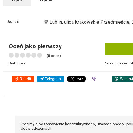
Adres
Lublin, ulica Krakowskie Przedmieście, 
Oceń jako pierwszy
(
0
ocen)
No recommendati
Brak ocen
Reddit
Telegram
Viber
Whats
Prosimy o pozostawienie konstruktywnego, uzasadnionego i pou
doświadczeniach.