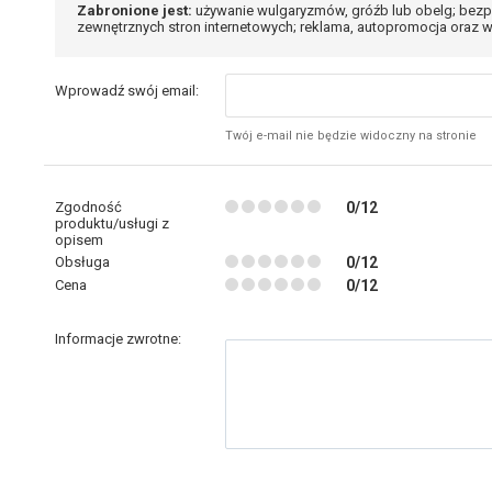
Zabronione jest:
używanie wulgaryzmów, gróźb lub obelg; bezp
zewnętrznych stron internetowych; reklama, autopromocja oraz w
Wprowadź swój email:
Twój e-mail nie będzie widoczny na stronie
Zgodność
0/12
produktu/usługi z
opisem
Obsługa
0/12
Cena
0/12
Informacje zwrotne: