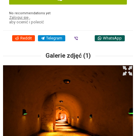
No recommendations yet
Zaloguj się
,
aby ocenić i polecić
Reddit
Telegram
Viber
WhatsApp
Galerie zdjęć (1)