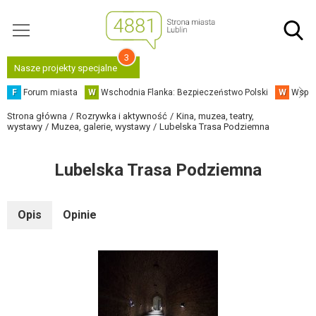
3
Nasze projekty specjalne
F
Forum miasta
W
Wschodnia Flanka: Bezpieczeństwo Polski
W
Współ
Strona główna
Rozrywka i aktywność
Kina, muzea, teatry,
wystawy
Muzea, galerie, wystawy
Lubelska Trasa Podziemna
Lubelska Trasa Podziemna
Opis
Opinie