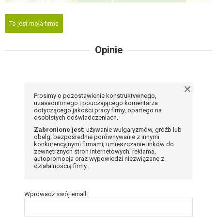
To jest moja firma
Opinie
Prosimy o pozostawienie konstruktywnego,
uzasadnionego i pouczającego komentarza
dotyczącego jakości pracy firmy, opartego na
osobistych doświadczeniach.
Zabronione jest:
używanie wulgaryzmów, gróźb lub
obelg; bezpośrednie porównywanie z innymi
konkurencyjnymi firmami; umieszczanie linków do
zewnętrznych stron internetowych; reklama,
autopromocja oraz wypowiedzi niezwiązane z
działalnością firmy.
Wprowadź swój email: