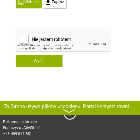
Wybierz
Zapisz
Wyślij
Ta Strona używa plików «cookies». Portal korzysta również z serwisu internetowego do zbierania danych technicznych o odwiedzających w celu uzyskania informacji marketingowych i statystycznych. Warunki przetwarzania danych odwiedzających Stronę, patrz:
〉
Reklama na stronie
Franczyza „CitySites”
+48 459 567 881