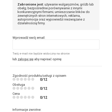
Zabronione jest:
używanie wulgaryzmów, gróźb lub
obelg; bezpośrednie porównywanie z innymi
konkurencyjnymi firmami; umieszczanie linków do
zewnętrznych stron internetowych; reklama,
autopromocja oraz wypowiedzi niezwiązane z
działalnością firmy.
Wprowadź swój email:
Twój e-mail nie będzie widoczny na stronie
lub
zaloguj się
aby napisać opinię
Zgodność produktu/usługi z opisem
0/12
Obsługa
0/12
Cena
0/12
Informacje zwrotne: