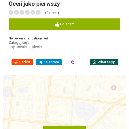
Oceń jako pierwszy
(
0
ocen)
Polecam
No recommendations yet
Zaloguj się
,
aby ocenić i polecić
Reddit
Telegram
Viber
WhatsApp