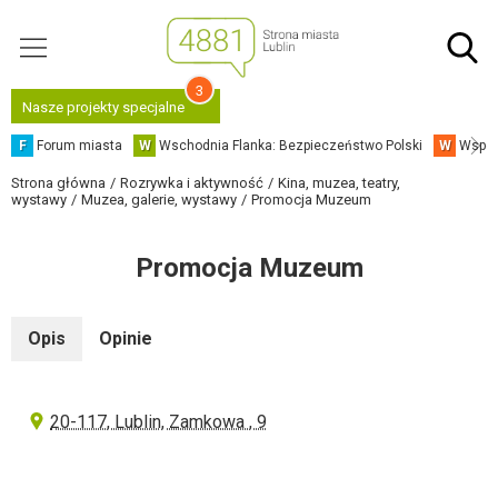
3
Nasze projekty specjalne
F
Forum miasta
W
Wschodnia Flanka: Bezpieczeństwo Polski
W
Współ
Strona główna
Rozrywka i aktywność
Kina, muzea, teatry,
wystawy
Muzea, galerie, wystawy
Promocja Muzeum
Promocja Muzeum
Opis
Opinie
20-117, Lublin, Zamkowa , 9