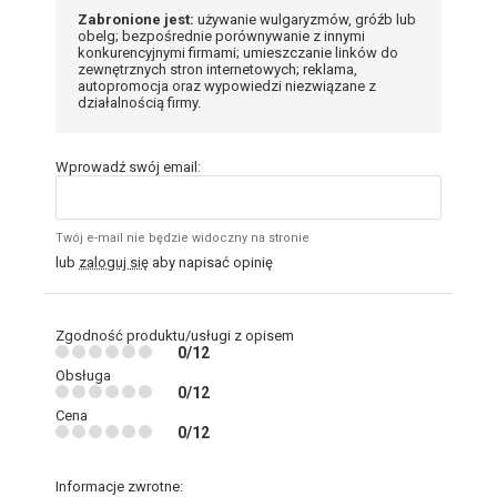
Zabronione jest:
używanie wulgaryzmów, gróźb lub
obelg; bezpośrednie porównywanie z innymi
konkurencyjnymi firmami; umieszczanie linków do
zewnętrznych stron internetowych; reklama,
autopromocja oraz wypowiedzi niezwiązane z
działalnością firmy.
Wprowadź swój email:
Twój e-mail nie będzie widoczny na stronie
lub
zaloguj się
aby napisać opinię
Zgodność produktu/usługi z opisem
0/12
Obsługa
0/12
Cena
0/12
Informacje zwrotne: