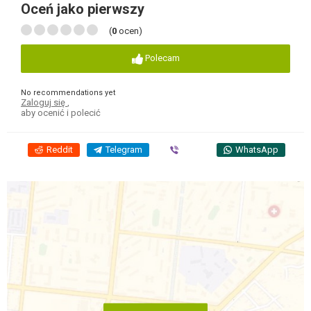
Oceń jako pierwszy
(
0
ocen)
Polecam
No recommendations yet
Zaloguj się
,
aby ocenić i polecić
Reddit
Telegram
Viber
WhatsApp