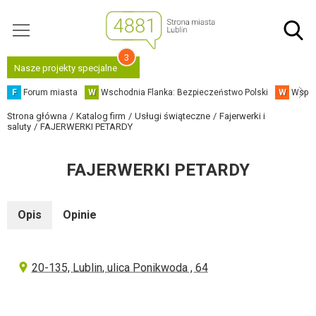
3
Nasze projekty specjalne
F
Forum miasta
W
Wschodnia Flanka: Bezpieczeństwo Polski
W
Współ
Strona główna
Katalog firm
Usługi świąteczne
Fajerwerki i
saluty
FAJERWERKI PETARDY
FAJERWERKI PETARDY
Opis
Opinie
20-135, Lublin, ulica Ponikwoda , 64