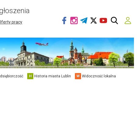
głoszenia
Oferty pracy
edsiębiorczość
H
Historia miasta Lublin
W
Widoczność lokalna