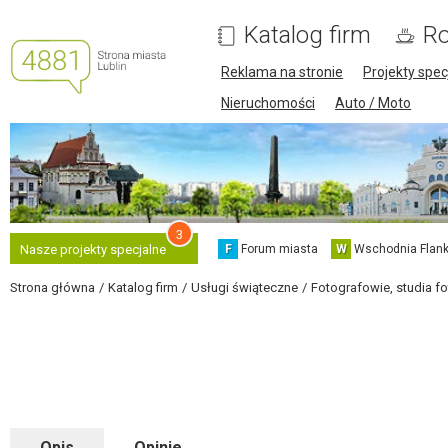
Katalog firm
Ro
Reklama na stronie
Projekty spec
Nieruchomości
Auto / Moto
3
F
Forum miasta
W
Wschodnia Flank
Nasze projekty specjalne
Strona główna
Katalog firm
Usługi świąteczne
Fotografowie, studia f
Opis
Opinie