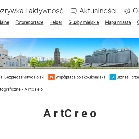
zrywka i aktywność
Aktualności
O
jalne
Fotoreportaże
Helper
Służby miejskie
Mapa miasta
a: Bezpieczeństwo Polski
W
Współpraca polsko-ukraińska
B
Biznes i prz
otograficzne
A r tC r e o
A r tC r e o