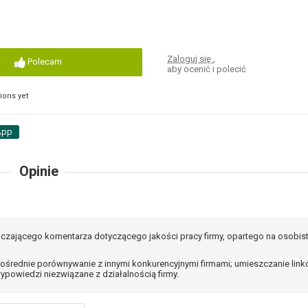
Zaloguj się
,
Polecam
aby ocenić i polecić
ons yet
App
Opinie
czającego komentarza dotyczącego jakości pracy firmy, opartego na osobis
ośrednie porównywanie z innymi konkurencyjnymi firmami; umieszczanie lin
ypowiedzi niezwiązane z działalnością firmy.