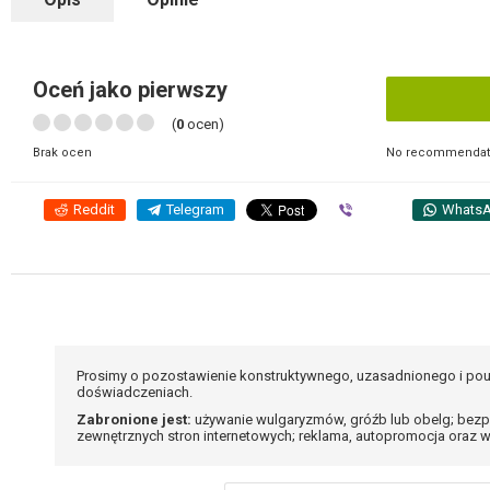
Oceń jako pierwszy
(
0
ocen)
No recommendati
Brak ocen
Reddit
Telegram
Viber
Whats
Prosimy o pozostawienie konstruktywnego, uzasadnionego i pou
doświadczeniach.
Zabronione jest:
używanie wulgaryzmów, gróźb lub obelg; bezp
zewnętrznych stron internetowych; reklama, autopromocja oraz w