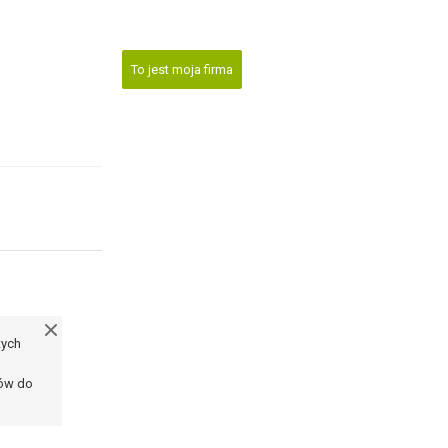
To jest moja firma
tych
ków do