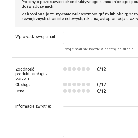
Prosimy o pozostawienie konstruktywnego, uzasadnionego i pou
doświadczeniach.
Zabronione jest:
używanie wulgaryzmów, gróźb lub obelg; bezp
zewnętrznych stron internetowych; reklama, autopromocja oraz w
Wprowadź swój email:
Twój e-mail nie będzie widoczny na stronie
Zgodność
0/12
produktu/usługi z
opisem
Obsługa
0/12
Cena
0/12
Informacje zwrotne: