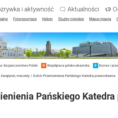
zrywka i aktywność
Aktualności
O
jalne
Fotoreportaże
Helper
Służby miejskie
Mapa miasta
a: Bezpieczeństwo Polski
W
Współpraca polsko-ukraińska
B
Biznes i prz
, świątynie, meczety
Sobór Przemienienia Pańskiego Katedra prawosławna
ienienia Pańskiego Katedra