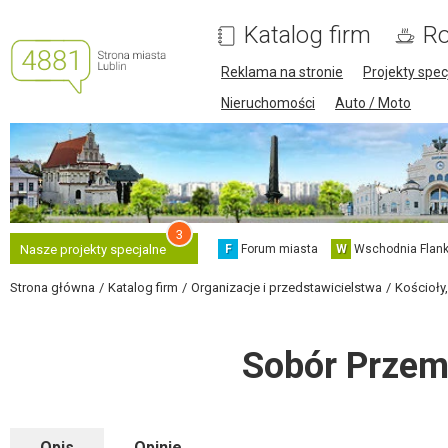
Katalog firm
Ro
Reklama na stronie
Projekty spec
Nieruchomości
Auto / Moto
3
F
Forum miasta
W
Wschodnia Flank
Nasze projekty specjalne
Strona główna
Katalog firm
Organizacje i przedstawicielstwa
Kościoły
Sobór Przem
Opis
Opinie