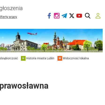
głoszenia
Oferty pracy
edsiębiorczość
H
Historia miasta Lublin
W
Widoczność lokalna
 prawosławna