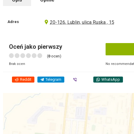
Adres
20-126, Lublin, ulica Ruska , 15
Oceń jako pierwszy
(
0
ocen)
No recommendati
Brak ocen
Reddit
Telegram
Viber
WhatsApp