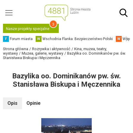
3
Nasze projekty specjalne
F
Forum miasta
W
Wschodnia Flanka: Bezpieczeństwo Polski
W
Współ
Strona główna
Rozrywka i aktywność
Kina, muzea, teatry,
wystawy
Muzea, galerie, wystawy
Bazylika oo. Dominikanów pw. św.
Stanisława Biskupa i Męczennika
Bazylika oo. Dominikanów pw. św.
Stanisława Biskupa i Męczennika
Opis
Opinie