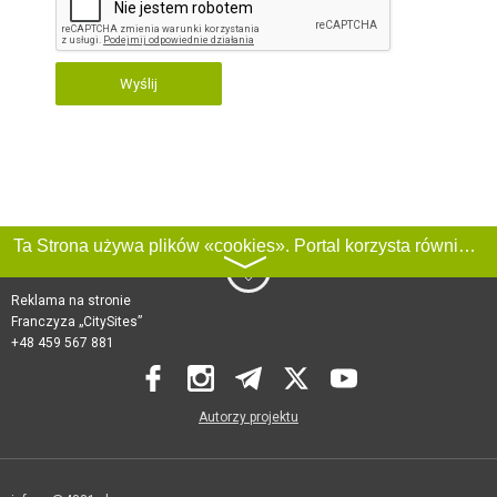
Wyślij
Ta Strona używa plików «cookies». Portal korzysta również z serwisu internetowego do zbierania danych technicznych o odwiedzających w celu uzyskania informacji marketingowych i statystycznych. Warunki przetwarzania danych odwiedzających Stronę, patrz:
〉
Reklama na stronie
Franczyza „CitySites”
+48 459 567 881
Autorzy projektu