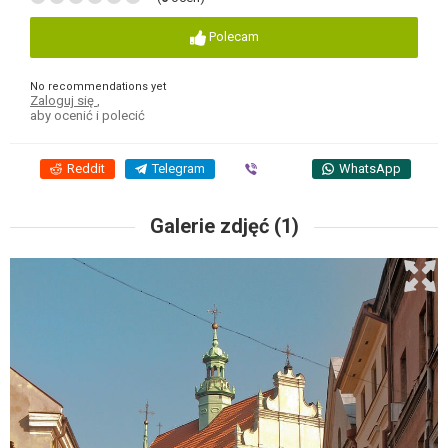
Polecam
No recommendations yet
Zaloguj się
,
aby ocenić i polecić
Reddit
Telegram
Viber
WhatsApp
Galerie zdjęć (1)