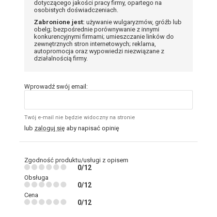
dotyczącego jakości pracy firmy, opartego na
osobistych doświadczeniach.
Zabronione jest:
używanie wulgaryzmów, gróźb lub
obelg; bezpośrednie porównywanie z innymi
konkurencyjnymi firmami; umieszczanie linków do
zewnętrznych stron internetowych; reklama,
autopromocja oraz wypowiedzi niezwiązane z
działalnością firmy.
Wprowadź swój email:
Twój e-mail nie będzie widoczny na stronie
lub
zaloguj się
aby napisać opinię
Zgodność produktu/usługi z opisem
0/12
Obsługa
0/12
Cena
0/12