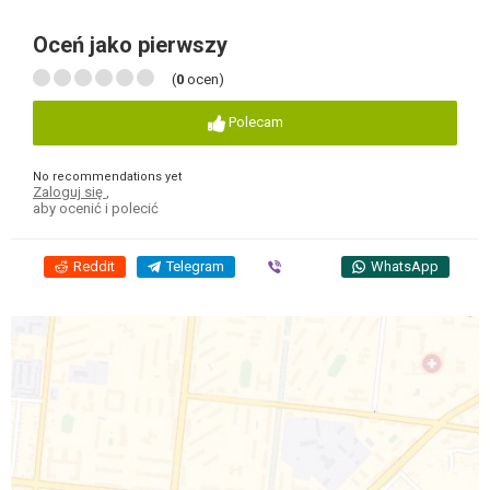
Oceń jako pierwszy
(
0
ocen)
Polecam
No recommendations yet
Zaloguj się
,
aby ocenić i polecić
Reddit
Telegram
Viber
WhatsApp