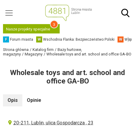
3
Nasze projekty specjalne
F
Forum miasta
W
Wschodnia Flanka: Bezpieczeństwo Polski
W
Współ
Strona główna
Katalog firm
Bazy hurtowe,
magazyny
Magazyny
Wholesale toys and art. school and office GA-BO
Wholesale toys and art. school and
office GA-BO
Opis
Opinie
20-211, Lublin, ulica Gospodarcza , 23