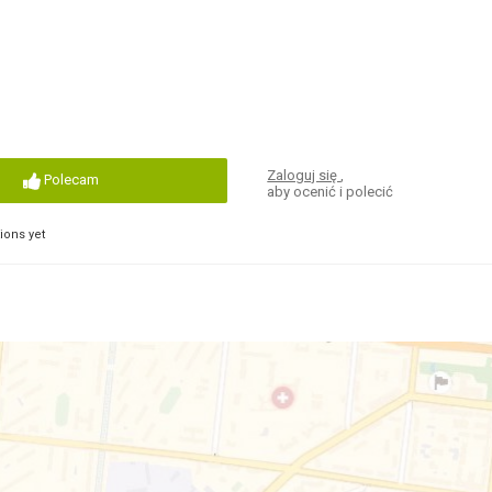
Zaloguj się
,
Polecam
aby ocenić i polecić
ons yet