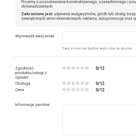
Prosimy o pozostawienie konstruktywnego, uzasadnionego i pou
doświadczeniach.
Zabronione jest:
używanie wulgaryzmów, gróźb lub obelg; bezp
zewnętrznych stron internetowych; reklama, autopromocja oraz w
Wprowadź swój email:
Twój e-mail nie będzie widoczny na stronie
Zgodność
0/12
produktu/usługi z
opisem
Obsługa
0/12
Cena
0/12
Informacje zwrotne: