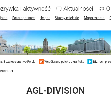
zrywka i aktywność
Aktualności
O
jalne
Fotoreportaże
Helper
Służby miejskie
Mapa miasta
a: Bezpieczeństwo Polski
W
Współpraca polsko-ukraińska
B
Biznes i prz
DIVISION
AGL-DIVISION