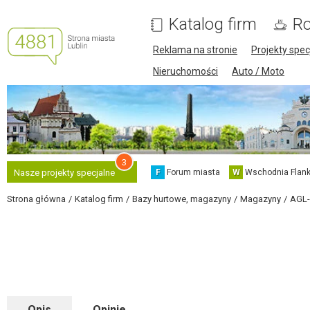
Katalog firm
Ro
Reklama na stronie
Projekty spec
Nieruchomości
Auto / Moto
3
F
Forum miasta
W
Wschodnia Flank
Nasze projekty specjalne
Strona główna
Katalog firm
Bazy hurtowe, magazyny
Magazyny
AGL-
Opis
Opinie