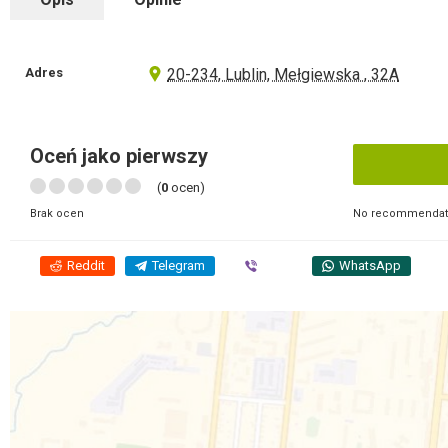
Adres
20-234, Lublin, Mełgiewska , 32A
Oceń jako pierwszy
(
0
ocen)
No recommendati
Brak ocen
Reddit
Telegram
Viber
WhatsApp