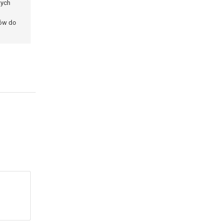
tych
ków do