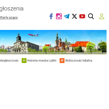
głoszenia
Oferty pracy
edsiębiorczość
H
Historia miasta Lublin
W
Widoczność lokalna