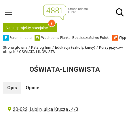
3
Nasze projekty specjalne
F
Forum miasta
W
Wschodnia Flanka: Bezpieczeństwo Polski
W
Współ
Strona główna
Katalog firm
Edukacja (szkoły, kursy)
Kursy języków
obcych
OŚWIATA-LINGWISTA
OŚWIATA-LINGWISTA
Opis
Opinie
20-022, Lublin, ulica Krucza , 4/3