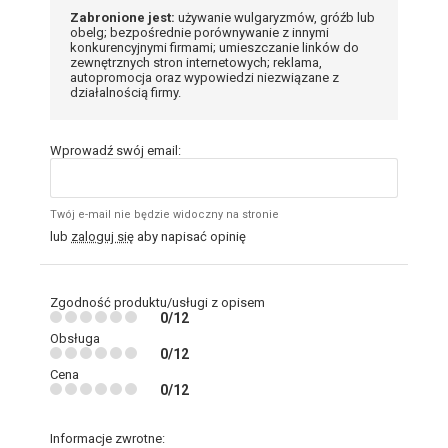
Zabronione jest:
używanie wulgaryzmów, gróźb lub
obelg; bezpośrednie porównywanie z innymi
konkurencyjnymi firmami; umieszczanie linków do
zewnętrznych stron internetowych; reklama,
autopromocja oraz wypowiedzi niezwiązane z
działalnością firmy.
Wprowadź swój email:
Twój e-mail nie będzie widoczny na stronie
lub
zaloguj się
aby napisać opinię
Zgodność produktu/usługi z opisem
0/12
Obsługa
0/12
Cena
0/12
Informacje zwrotne: