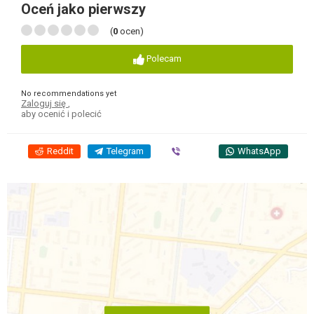
Oceń jako pierwszy
(
0
ocen)
Polecam
No recommendations yet
Zaloguj się
,
aby ocenić i polecić
Reddit
Telegram
Viber
WhatsApp