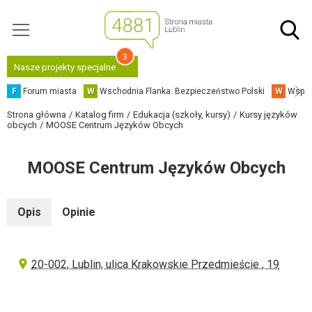
3
Nasze projekty specjalne
F
Forum miasta
W
Wschodnia Flanka: Bezpieczeństwo Polski
W
Współ
Strona główna
Katalog firm
Edukacja (szkoły, kursy)
Kursy języków
obcych
MOOSE Centrum Języków Obcych
MOOSE Centrum Języków Obcych
Opis
Opinie
20-002, Lublin, ulica Krakowskie Przedmieście , 19