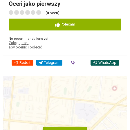
Oceń jako pierwszy
(
0
ocen)
Polecam
No recommendations yet
Zaloguj się
,
aby ocenić i polecić
Reddit
Telegram
Viber
WhatsApp