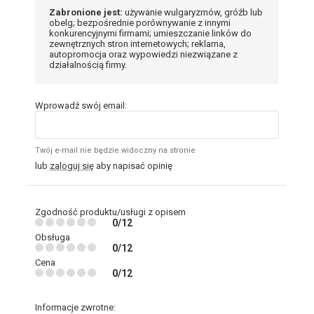
Zabronione jest:
używanie wulgaryzmów, gróźb lub
obelg; bezpośrednie porównywanie z innymi
konkurencyjnymi firmami; umieszczanie linków do
zewnętrznych stron internetowych; reklama,
autopromocja oraz wypowiedzi niezwiązane z
działalnością firmy.
Wprowadź swój email:
Twój e-mail nie będzie widoczny na stronie
lub
zaloguj się
aby napisać opinię
Zgodność produktu/usługi z opisem
0/12
Obsługa
0/12
Cena
0/12
Informacje zwrotne: