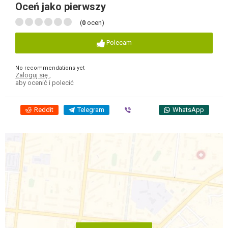
Oceń jako pierwszy
(
0
ocen)
Polecam
No recommendations yet
Zaloguj się
,
aby ocenić i polecić
Reddit
Telegram
Viber
WhatsApp