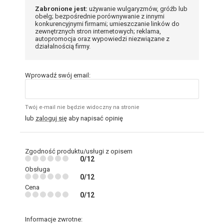
Zabronione jest:
używanie wulgaryzmów, gróźb lub
obelg; bezpośrednie porównywanie z innymi
konkurencyjnymi firmami; umieszczanie linków do
zewnętrznych stron internetowych; reklama,
autopromocja oraz wypowiedzi niezwiązane z
działalnością firmy.
Wprowadź swój email:
Twój e-mail nie będzie widoczny na stronie
lub
zaloguj się
aby napisać opinię
Zgodność produktu/usługi z opisem
0/12
Obsługa
0/12
Cena
0/12
Informacje zwrotne: