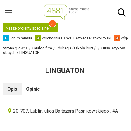
3
Nasze projekty specjalne
F
Forum miasta
W
Wschodnia Flanka: Bezpieczeństwo Polski
W
Współ
Strona główna
Katalog firm
Edukacja (szkoły, kursy)
Kursy języków
obcych
LINGUATON
LINGUATON
Opis
Opinie
20-707, Lublin, ulica Baltazara Paśnikowskiego , 4A