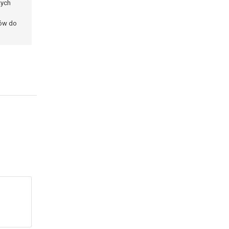
tych
ków do