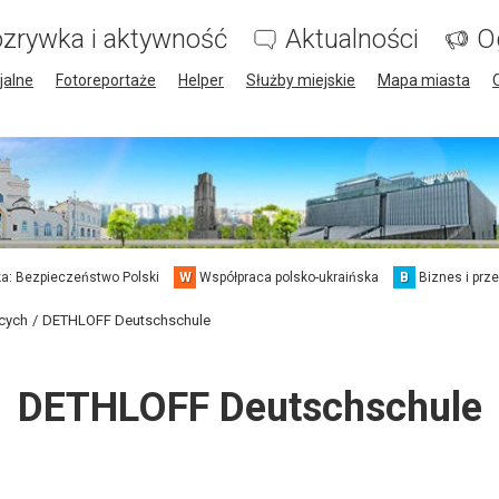
zrywka i aktywność
Aktualności
O
jalne
Fotoreportaże
Helper
Służby miejskie
Mapa miasta
a: Bezpieczeństwo Polski
W
Współpraca polsko-ukraińska
B
Biznes i prz
cych
DETHLOFF Deutschschule
DETHLOFF Deutschschule