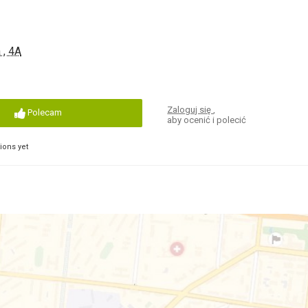
 , 4A
Zaloguj się
,
Polecam
aby ocenić i polecić
ons yet