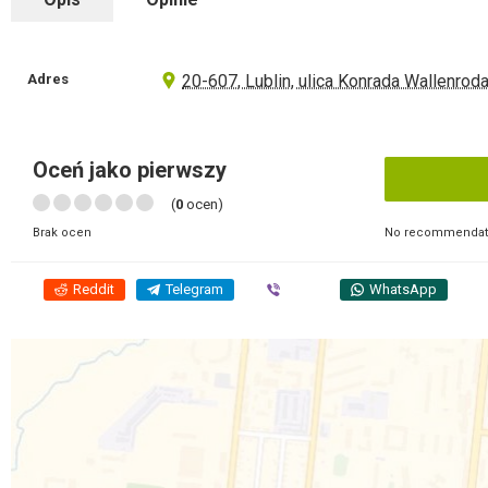
Adres
20-607, Lublin, ulica Konrada Wallenroda
Oceń jako pierwszy
(
0
ocen)
No recommendati
Brak ocen
Reddit
Telegram
Viber
WhatsApp