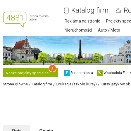
Katalog firm
Ro
Reklama na stronie
Projekty spec
Nieruchomości
Auto / Moto
3
F
Forum miasta
W
Wschodnia Flank
Nasze projekty specjalne
Strona główna
Katalog firm
Edukacja (szkoły, kursy)
Kursy języków ob
Opis
Opinie