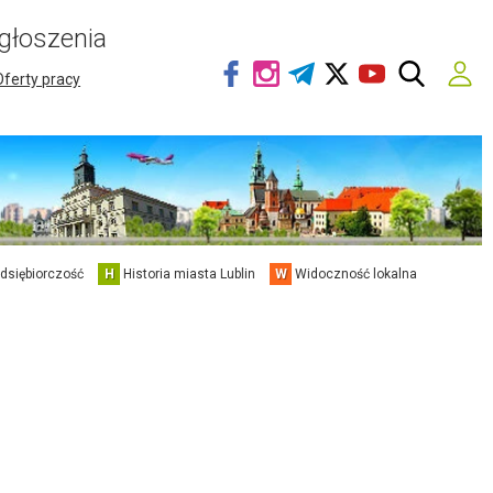
głoszenia
Oferty pracy
edsiębiorczość
H
Historia miasta Lublin
W
Widoczność lokalna