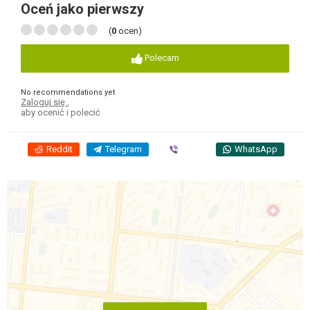
Oceń jako pierwszy
(
0
ocen)
Polecam
No recommendations yet
Zaloguj się
,
aby ocenić i polecić
Reddit
Telegram
Viber
WhatsApp