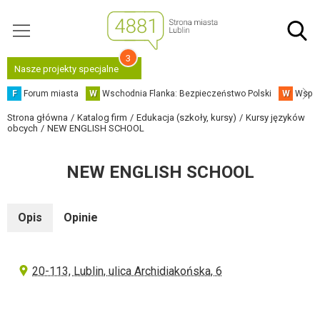
3
Nasze projekty specjalne
F
Forum miasta
W
Wschodnia Flanka: Bezpieczeństwo Polski
W
Współ
Strona główna
Katalog firm
Edukacja (szkoły, kursy)
Kursy języków
obcych
NEW ENGLISH SCHOOL
NEW ENGLISH SCHOOL
Opis
Opinie
20-113, Lublin, ulica Archidiakońska, 6