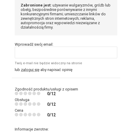
Zabronione jest:
używanie wulgaryzmów, gróźb lub
obelg; bezpośrednie porównywanie z innymi
konkurencyjnymi firmami; umieszczanie linków do
zewnętrznych stron internetowych; reklama,
autopromocja oraz wypowiedzi niezwiązane z
działalnością firmy.
Wprowadź swój email:
Twój e-mail nie będzie widoczny na stronie
lub
zaloguj się
aby napisać opinię
Zgodność produktu/usługi z opisem
0/12
Obsługa
0/12
Cena
0/12
Informacje zwrotne: