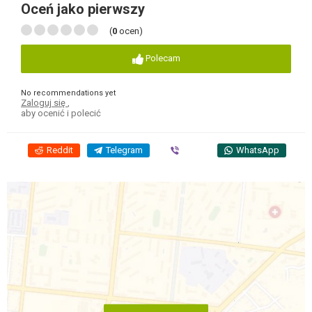
Oceń jako pierwszy
(
0
ocen)
Polecam
No recommendations yet
Zaloguj się
,
aby ocenić i polecić
Reddit
Telegram
Viber
WhatsApp