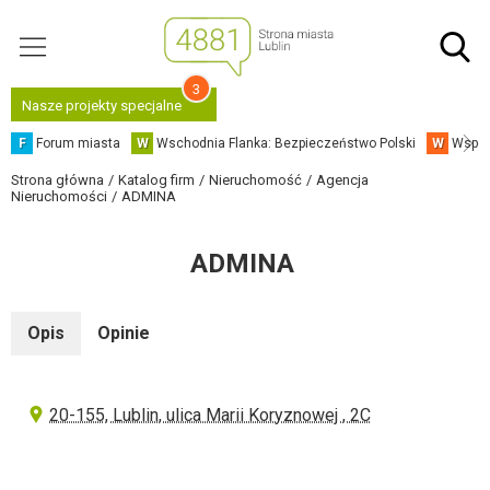
3
Nasze projekty specjalne
F
Forum miasta
W
Wschodnia Flanka: Bezpieczeństwo Polski
W
Współ
Strona główna
Katalog firm
Nieruchomość
Agencja
Nieruchomości
ADMINA
ADMINA
Opis
Opinie
20-155, Lublin, ulica Marii Koryznowej , 2C