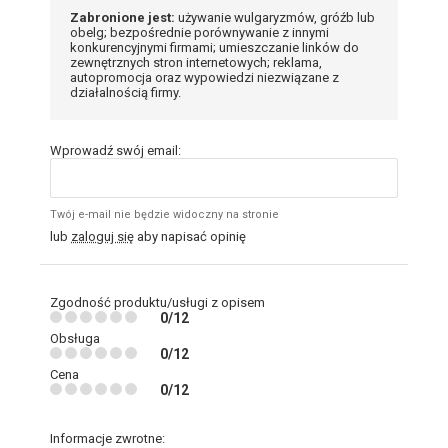
Zabronione jest:
używanie wulgaryzmów, gróźb lub
obelg; bezpośrednie porównywanie z innymi
konkurencyjnymi firmami; umieszczanie linków do
zewnętrznych stron internetowych; reklama,
autopromocja oraz wypowiedzi niezwiązane z
działalnością firmy.
Wprowadź swój email:
Twój e-mail nie będzie widoczny na stronie
lub
zaloguj się
aby napisać opinię
Zgodność produktu/usługi z opisem
0/12
Obsługa
0/12
Cena
0/12
Informacje zwrotne: