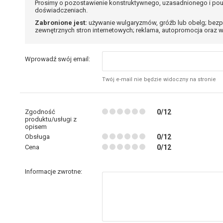
Prosimy o pozostawienie konstruktywnego, uzasadnionego i pou
doświadczeniach.
Zabronione jest:
używanie wulgaryzmów, gróźb lub obelg; bezp
zewnętrznych stron internetowych; reklama, autopromocja oraz w
Wprowadź swój email:
Twój e-mail nie będzie widoczny na stronie
Zgodność
0/12
produktu/usługi z
opisem
Obsługa
0/12
Cena
0/12
Informacje zwrotne: