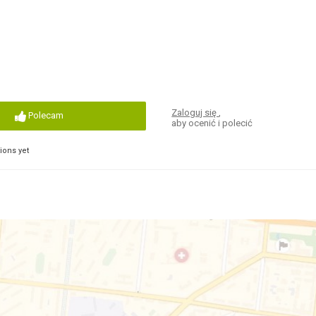
Zaloguj się
,
Polecam
aby ocenić i polecić
ons yet