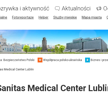
zrywka i aktywność
Aktualności
O
jalne
Fotoreportaże
Helper
Służby miejskie
Mapa miasta
a: Bezpieczeństwo Polski
W
Współpraca polsko-ukraińska
B
Biznes i prz
as Medical Center Lublin
Sanitas Medical Center Lubli