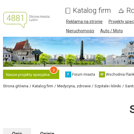
Katalog firm
Ro
Reklama na stronie
Projekty spec
Nieruchomości
Auto / Moto
3
F
Forum miasta
W
Wschodnia Flank
Nasze projekty specjalne
Strona główna
Katalog firm
Medycyna, zdrowie
Szpitale i kliniki
Sanit
Opis
Opinie