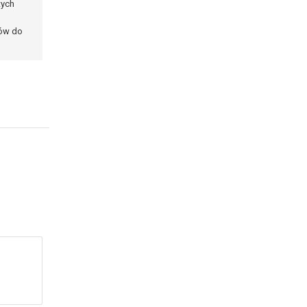
tych
ków do