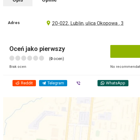
Adres
20-022, Lublin, ulica Okopowa , 3
Oceń jako pierwszy
(
0
ocen)
No recommendati
Brak ocen
Reddit
Telegram
Viber
WhatsApp