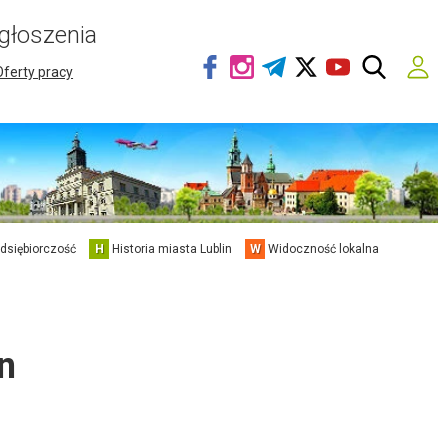
głoszenia
Oferty pracy
edsiębiorczość
H
Historia miasta Lublin
W
Widoczność lokalna
n