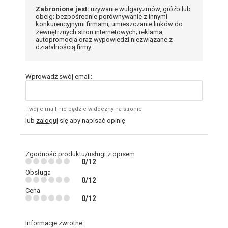
Zabronione jest:
używanie wulgaryzmów, gróźb lub
obelg; bezpośrednie porównywanie z innymi
konkurencyjnymi firmami; umieszczanie linków do
zewnętrznych stron internetowych; reklama,
autopromocja oraz wypowiedzi niezwiązane z
działalnością firmy.
Wprowadź swój email:
Twój e-mail nie będzie widoczny na stronie
lub
zaloguj się
aby napisać opinię
Zgodność produktu/usługi z opisem
0/12
Obsługa
0/12
Cena
0/12
Informacje zwrotne: