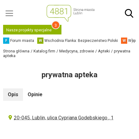
3
Nasze projekty specjalne
F
Forum miasta
W
Wschodnia Flanka: Bezpieczeństwo Polski
W
Współ
Strona główna
Katalog firm
Medycyna, zdrowie
Apteki
prywatna
apteka
prywatna apteka
Opis
Opinie
20-045, Lublin, ulica Cypriana Godebskiego , 1