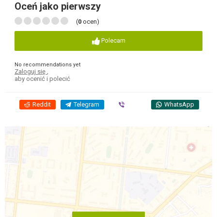
Oceń jako pierwszy
(
0
ocen)
Polecam
No recommendations yet
Zaloguj się
,
aby ocenić i polecić
Reddit
Telegram
Viber
WhatsApp