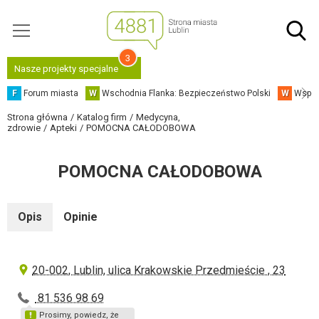
3
Nasze projekty specjalne
F
Forum miasta
W
Wschodnia Flanka: Bezpieczeństwo Polski
W
Współ
Strona główna
Katalog firm
Medycyna,
zdrowie
Apteki
POMOCNA CAŁODOBOWA
POMOCNA CAŁODOBOWA
Opis
Opinie
20-002, Lublin, ulica Krakowskie Przedmieście , 23
81 536 98 69
Prosimy, powiedz, że