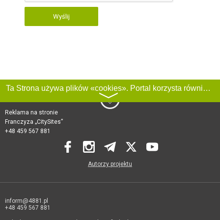
Wyślij
Ta Strona używa plików «cookies». Portal korzysta również z serwisu internetowego do zbierania danych technicznych o odwiedzających w celu uzyskania informacji marketingowych i statystycznych. Warunki przetwarzania danych odwiedzających Stronę, patrz:
〉
Reklama na stronie
Franczyza „CitySites”
+48 459 567 881
Autorzy projektu
inform@4881.pl
+48 459 567 881