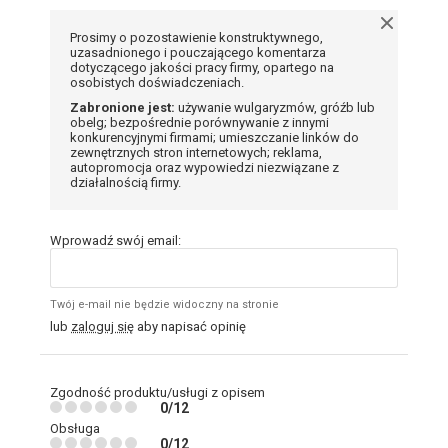
Prosimy o pozostawienie konstruktywnego,
uzasadnionego i pouczającego komentarza
dotyczącego jakości pracy firmy, opartego na
osobistych doświadczeniach.
Zabronione jest:
używanie wulgaryzmów, gróźb lub
obelg; bezpośrednie porównywanie z innymi
konkurencyjnymi firmami; umieszczanie linków do
zewnętrznych stron internetowych; reklama,
autopromocja oraz wypowiedzi niezwiązane z
działalnością firmy.
Wprowadź swój email:
Twój e-mail nie będzie widoczny na stronie
lub
zaloguj się
aby napisać opinię
Zgodność produktu/usługi z opisem
0/12
Obsługa
0/12