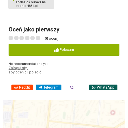
znalazłeś numer na
stronie 4881.pl
Oceń jako pierwszy
(
0
ocen)
Polecam
No recommendations yet
Zaloguj się
,
aby ocenić i polecić
Reddit
Telegram
Viber
WhatsApp